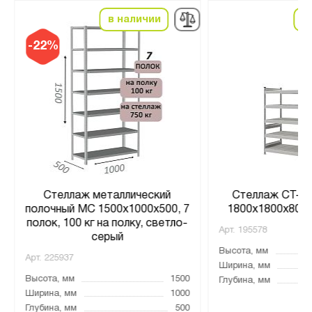
в наличии
в
-22%
Стеллаж металлический
Стеллаж СТ-02
полочный МС 1500х1000х500, 7
1800x1800x800 
полок, 100 кг на полку, светло-
Арт.
195578
серый
Высота, мм
Арт.
225937
Ширина, мм
Высота, мм
1500
Глубина, мм
Ширина, мм
1000
Глубина, мм
500