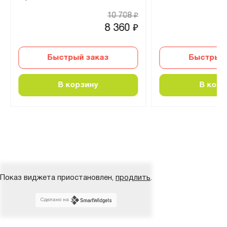
10 708
₽
8 360
₽
Быстрый заказ
Быстрый 
В корзину
В корз
Показ виджета приостановлен,
продлить
.
Сделано на