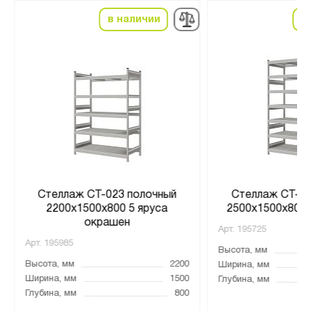
в наличии
в
Стеллаж СТ-023 полочный
Стеллаж СТ-02
2200x1500x800 5 яруса
2500x1500x800 
окрашен
Арт.
195725
Арт.
195985
Высота, мм
Высота, мм
2200
Ширина, мм
Ширина, мм
1500
Глубина, мм
Глубина, мм
800