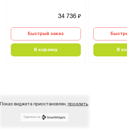
34 736
₽
Быстрый заказ
Быстрый 
В корзину
В корз
Показ виджета приостановлен,
продлить
.
Сделано на