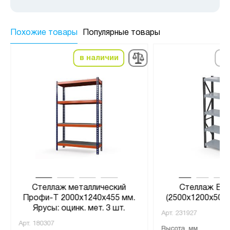
Похожие товары
Популярные товары
в наличии
по
Стеллаж металлический
Стеллаж Век
Профи-Т 2000x1240x455 мм.
(2500x1200x500 
Ярусы: оцинк. мет. 3 шт.
Арт.
231927
Арт.
180307
Высота, мм