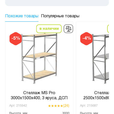
Похожие товары
Популярные товары
в наличии
в
-5%
-4%
Стеллаж MS Pro
Стеллаж 
3000х1500х400, 3 яруса, ДСП
2500х1500х800, 
(24)
Арт.
215942
Арт.
215687
Высота, мм
3000
Высота, мм