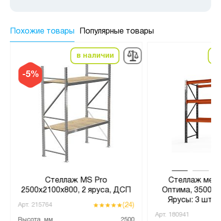
Похожие товары
Популярные товары
в наличии
в
-5%
Стеллаж MS Pro
Стеллаж мета
2500х2100х800, 2 яруса, ДСП
Оптима, 3500x1
Ярусы: 3 шт. 
(24)
Арт.
215764
Арт.
180941
Высота, мм
2500