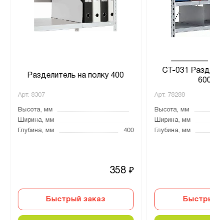
СТ-031 Раздел
Разделитель на полку 400
600/2
Арт.
8307
Арт.
78288
Высота, мм
Высота, мм
Ширина, мм
Ширина, мм
Глубина, мм
400
Глубина, мм
358
₽
Быстрый заказ
Быстрый 