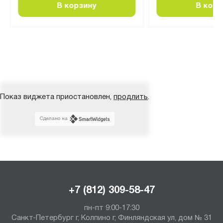
В корзину
В корз
Показ виджета приостановлен,
продлить
.
Сделано на
+7 (812) 309-58-47
пн-пт 9:00-17:30
Санкт-Петербург г, Колпино г, Финляндская ул, дом № 31