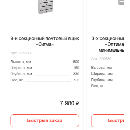
8-и секционный почтовый ящик
3-х секционный 
«Сигма»
«Оптима К
минимальный з
Арт.
225630
Арт.
220630
Высота, мм
800
Высота, мм
Ширина, мм
150
Ширина, мм
Глубина, мм
330
Глубина, мм
Вес, кг
9.2
Вес, кг
7 980
₽
Быстрый заказ
Быстрый 