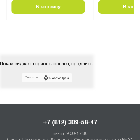
В корзину
В корз
Показ виджета приостановлен,
продлить
.
Сделано на
+7 (812) 309-58-47
пн-пт 9:00-17:30