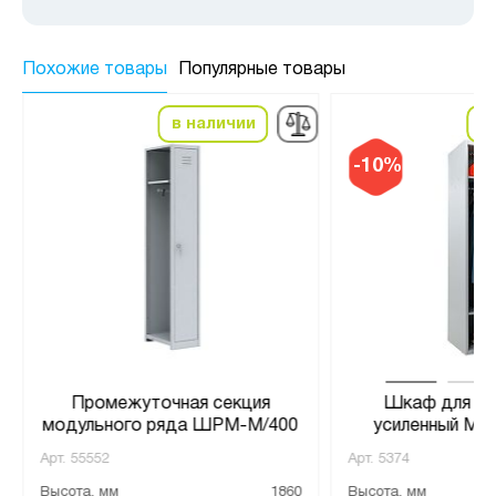
Похожие товары
Популярные товары
в наличии
в
-10%
Промежуточная секция
Шкаф для ра
модульного ряда ШРМ-М/400
усиленный ML
Арт.
55552
Арт.
5374
Высота, мм
1860
Высота, мм