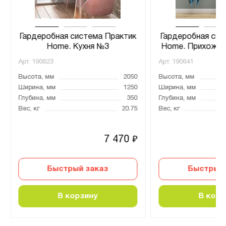
Гардеробная система Практик
Гардеробная сис
Home. Кухня №3
Home. Прихожая
Арт.
190623
Арт.
190641
Высота, мм
2050
Высота, мм
Ширина, мм
1250
Ширина, мм
Глубина, мм
350
Глубина, мм
Вес, кг
20.75
Вес, кг
7 470
₽
Быстрый заказ
Быстрый 
В корзину
В корз