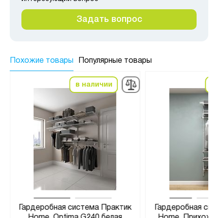
Задать вопрос
Похожие товары
Популярные товары
в наличии
в
Гардеробная система Практик
Гардеробная сис
Home. Optima G240 белая
Home. Прихожа