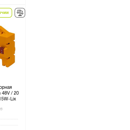
ичии
орная
 48V / 20
15W-Lix
28