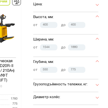
ичии
Цена:
Высота, мм:
от
до
Ширина, мм:
от
до
ическая
Глубина, мм:
D20R-II
от
до
 / 210Ач)
ИФТ
IFT)
Грузоподъёмность тележки, кг:
10
Диаметр колёс:
1760
775