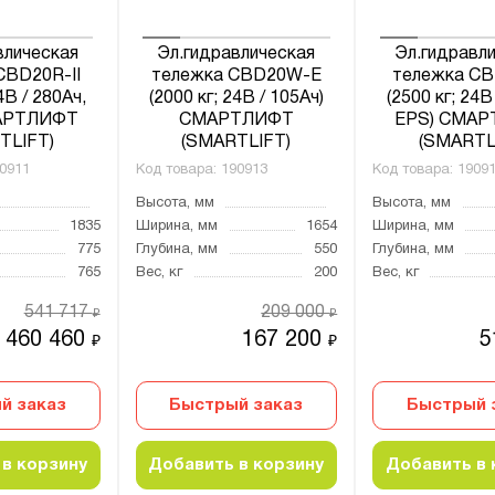
влическая
Эл.гидравлическая
Эл.гидравл
CBD20R-II
тележка CBD20W-E
тележка CB
4В / 280Ач,
(2000 кг; 24В / 105Ач)
(2500 кг; 24В
АРТЛИФТ
СМАРТЛИФТ
EPS) СМА
TLIFT)
(SMARTLIFT)
(SMARTL
0911
Код товара:
190913
Код товара:
1909
Высота, мм
Высота, мм
1835
Ширина, мм
1654
Ширина, мм
775
Глубина, мм
550
Глубина, мм
765
Вес, кг
200
Вес, кг
541 717
209 000
₽
₽
460 460
167 200
5
₽
₽
й заказ
Быстрый заказ
Быстрый 
в корзину
Добавить в корзину
Добавить в 