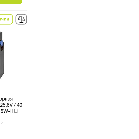
ичии
орная
25,6V / 40
5W-II Li
95