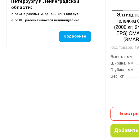
Петербургу и Ленинградской
области:
✔
по СПб (газель 4 м, до 1500 кг):
1 500 руб.
Эл.гидра
✔
по ЛО:
рассчитывается индивидуально
тележка 
(2000 кг; 2
EPS) СМ
Подробнее
(SMAR
Код товара:
19
Высота, мм
Ширина, мм
Глубина, мм
Вес, кг
Быстры
Добавить 