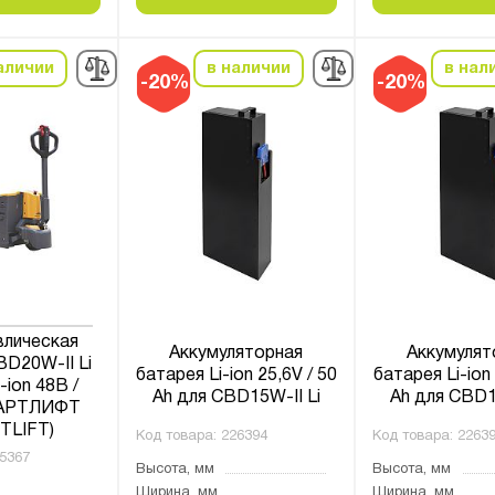
аличии
в наличии
в нал
-20%
-20%
влическая
Аккумуляторная
Аккумулят
D20W-II Li
батарея Li-ion 25,6V / 50
батарея Li-ion 
i-ion 48В /
Ah для CBD15W-II Li
Ah для CBD1
МАРТЛИФТ
TLIFT)
Код товара:
226394
Код товара:
2263
5367
Высота, мм
Высота, мм
Ширина, мм
Ширина, мм