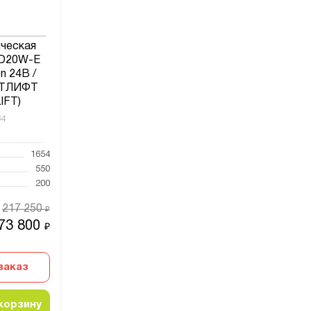
ическая
D20W-E
ion 24В /
РТЛИФТ
IFT)
34
1654
550
200
217 250
₽
73 800
₽
заказ
корзину