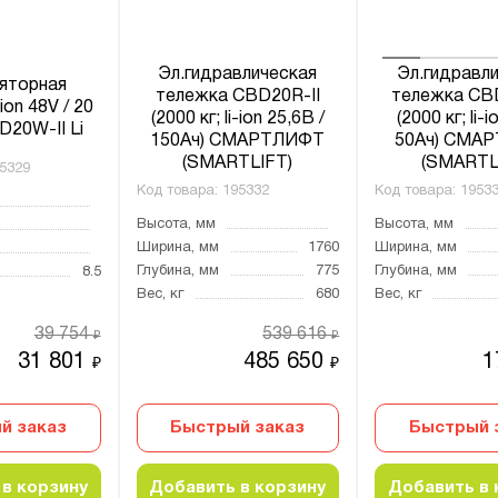
Эл.гидравлическая
Эл.гидравл
яторная
тележка CBD20R-II
тележка CB
ion 48V / 20
(2000 кг; li-ion 25,6В /
(2000 кг; li-
D20W-II Li
150Ач) СМАРТЛИФТ
50Ач) СМА
(SMARTLIFT)
(SMARTL
5329
Код товара:
195332
Код товара:
1953
Высота, мм
Высота, мм
Ширина, мм
1760
Ширина, мм
Глубина, мм
775
Глубина, мм
8.5
Вес, кг
680
Вес, кг
39 754
539 616
₽
₽
31 801
485 650
1
₽
₽
й заказ
Быстрый заказ
Быстрый 
в корзину
Добавить в корзину
Добавить в 