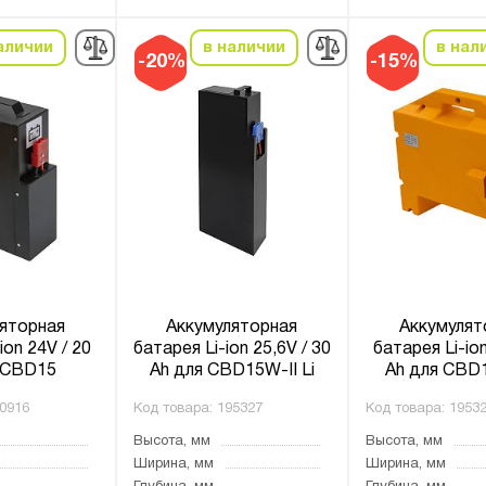
аличии
в наличии
в нал
-20%
-15%
яторная
Аккумуляторная
Аккумулят
ion 24V / 20
батарея Li-ion 25,6V / 30
батарея Li-ion
 CBD15
Ah для CBD15W-II Li
Ah для CBD
0916
Код товара:
195327
Код товара:
1953
Высота, мм
Высота, мм
Ширина, мм
Ширина, мм