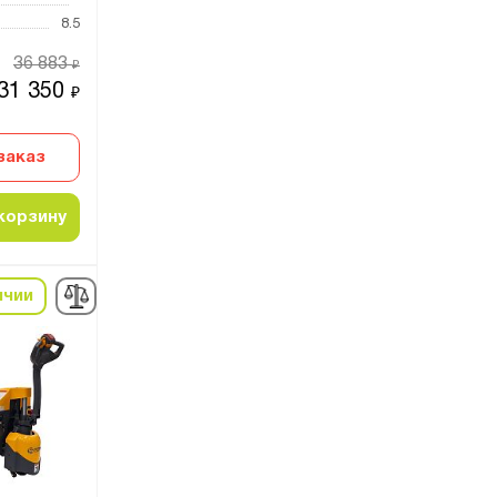
8.5
36 883
₽
31 350
₽
заказ
корзину
ичии