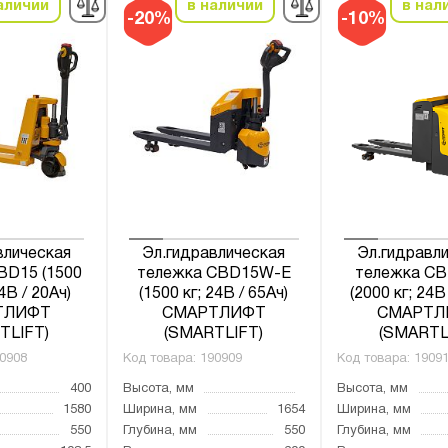
аличии
в наличии
в нал
-20%
-10%
влическая
Эл.гидравлическая
Эл.гидравл
BD15 (1500
тележка CBD15W-E
тележка CB
24В / 20Ач)
(1500 кг; 24В / 65Ач)
(2000 кг; 24В
ТЛИФТ
СМАРТЛИФТ
СМАРТЛ
TLIFT)
(SMARTLIFT)
(SMARTL
0908
Код товара:
190909
Код товара:
1909
400
Высота, мм
Высота, мм
1580
Ширина, мм
1654
Ширина, мм
550
Глубина, мм
550
Глубина, мм