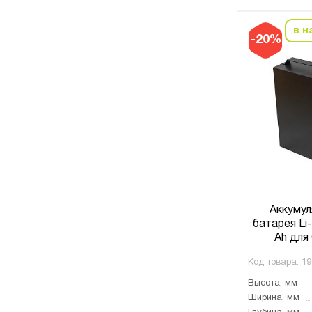
в н
-20%
Аккумул
батарея Li-
Ah для
Код товара:
19
Высота, мм
Ширина, мм