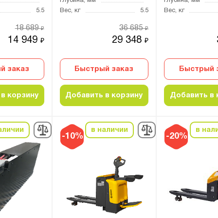
Глубина, мм
Глубина, мм
5.5
Вес, кг
5.5
Вес, кг
18 689
36 685
₽
₽
14 949
29 348
₽
₽
й заказ
Быстрый заказ
Быстрый 
в корзину
Добавить в корзину
Добавить в 
аличии
в наличии
в нал
-10%
-20%