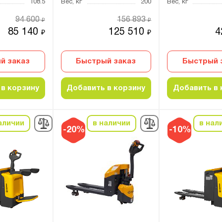
108.5
Вес, кг
200
Вес, кг
94 600
156 893
₽
₽
85 140
125 510
4
₽
₽
й заказ
Быстрый заказ
Быстрый 
в корзину
Добавить в корзину
Добавить в 
аличии
в наличии
в нал
-20%
-10%