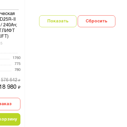
ическая
D25R-II
Показать
Сбросить
 / 240Ач;
РТЛИФТ
IFT)
15
1760
775
780
576 642
₽
18 980
₽
заказ
корзину