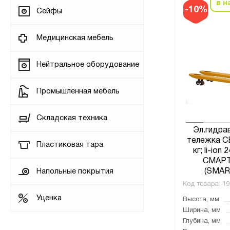
в н
-10%
Сейфы
Медицинская мебель
Нейтральное оборудование
Промышленная мебель
Складская техника
Эл.гидра
тележка C
Пластиковая тара
кг; li-ion 
СМАР
Напольные покрытия
(SMAR
Код товара:
19
Уценка
Высота, мм
Ширина, мм
Глубина, мм