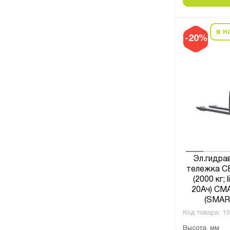
в н
-20%
Эл.гидра
тележка CB
(2000 кг; l
20Ач) С
(SMAR
Код товара:
19
Высота, мм