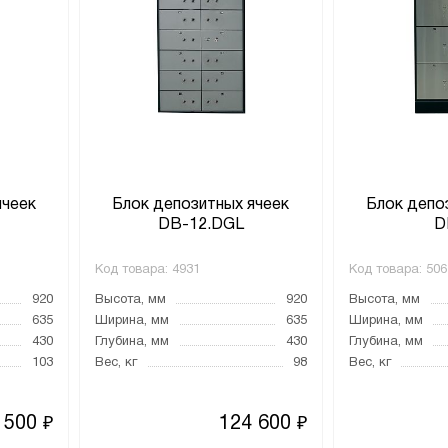
ячеек
Блок депозитных ячеек
Блок депо
DB-12.DGL
D
Код товара:
4931
Код товара:
506
920
Высота, мм
920
Высота, мм
635
Ширина, мм
635
Ширина, мм
430
Глубина, мм
430
Глубина, мм
103
Вес, кг
98
Вес, кг
 500
124 600
₽
₽