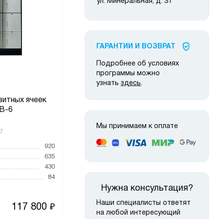
ул. Минеральная, д. 31
ГАРАНТИИ И ВОЗВРАТ
Подробнее об условиях
программы можно
узнать
здесь
.
зитных ячеек
Блок депозитных ячеек
Бл
B-6
DB-24S.DGL
Мы принимаем к оплате
7
Код товара:
4930
Код то
920
Высота, мм
920
Высот
635
Ширина, мм
635
Ширин
430
Глубина, мм
430
Глубин
84
Вес, кг
132
Вес, к
Нужна консультация?
Наши специалисты ответят
117 800
224 400
₽
₽
на любой интересующий