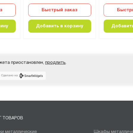
з
Быстрый заказ
Быстр
зину
Добавить в корзину
Добавить
жета приостановлен,
продлить
.
Сделано на
Г ТОВАРОВ
и металлические
Шкафы металличе