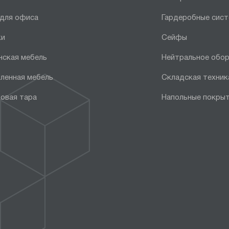
 для офиса
Гардеробные сис
ки
Сейфы
нская мебель
Нейтральное обо
ленная мебель
Складская техник
овая тара
Напольные покры