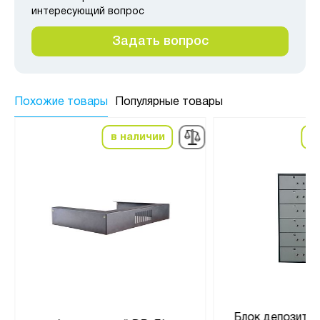
интересующий вопрос
Задать вопрос
Похожие товары
Популярные товары
в наличии
в
Блок депозитны