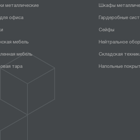
и металлические
Шкафы металличе
 для офиса
Гардеробные сис
ки
Сейфы
нская мебель
Нейтральное обо
ленная мебель
Складская техник
овая тара
Напольные покры