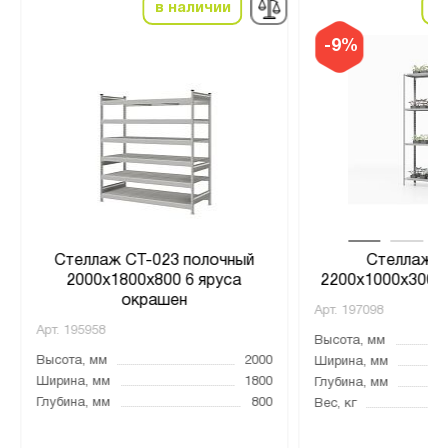
в наличии
в
-9%
Стеллаж СТ-023 полочный
Стеллаж Т
2000x1800x800 6 яруса
2200х1000х300, 
окрашен
Арт.
197098
Арт.
195958
Высота, мм
Высота, мм
2000
Ширина, мм
Ширина, мм
1800
Глубина, мм
Глубина, мм
800
Вес, кг