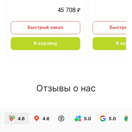
45 708
₽
Быстрый заказ
Быстрый 
В корзину
В корз
Отзывы о нас
4.6
4.6
5.0
5.0