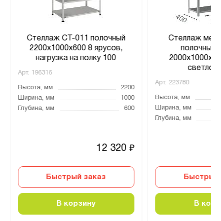
Стеллаж СТ-011 полочный
Стеллаж мета
2200x1000x600 8 ярусов,
полочный 
нагрузка на полку 100
2000х1000х400
светло-
Арт.
196316
Арт.
223780
Высота, мм
2200
Высота, мм
Ширина, мм
1000
Ширина, мм
Глубина, мм
600
Глубина, мм
12 320
₽
Быстрый заказ
Быстрый 
В корзину
В корз