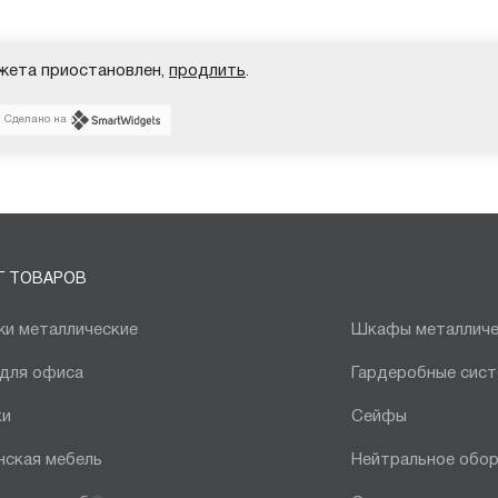
жета приостановлен,
продлить
.
Сделано на
Г ТОВАРОВ
и металлические
Шкафы металличе
 для офиса
Гардеробные сис
ки
Сейфы
нская мебель
Нейтральное обо