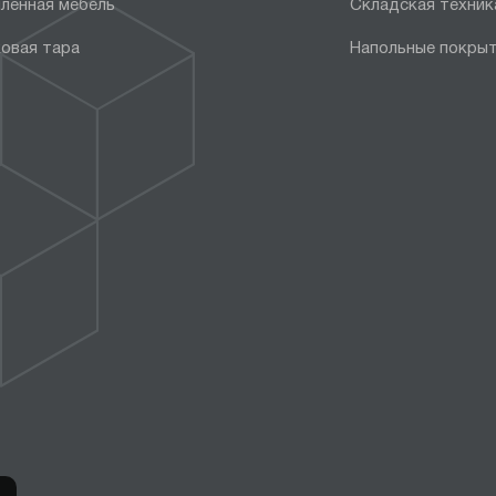
ленная мебель
Складская техник
овая тара
Напольные покры