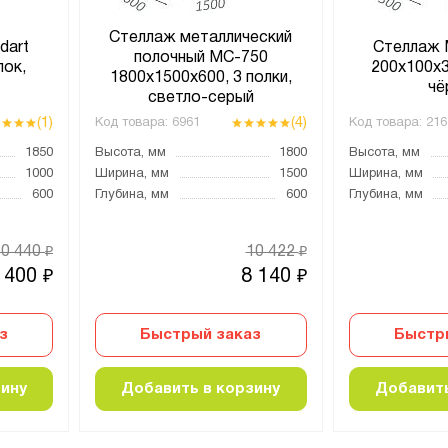
Стеллаж металлический
dart
Стеллаж 
полочный МС-750
лок,
200х100х3
1800х1500х600, 3 полки,
чё
светло-серый
(1)
(4)
Код товара:
6961
Код товара:
216
1850
Высота, мм
1800
Высота, мм
1000
Ширина, мм
1500
Ширина, мм
600
Глубина, мм
600
Глубина, мм
10 440
10 422
₽
₽
 400
8 140
₽
₽
з
Быстрый заказ
Быстр
зину
Добавить в корзину
Добавить