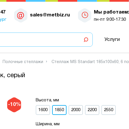
-47
Мы работаем:
sales@metbiz.ru
ург
пн-пт 9:00-17:30
Услуги
Полочные стеллажи
Стеллаж MS Standart 185х100х60, 6 по
к, серый
Высота, мм
-10%
1600
1850
2000
2200
2550
Ширина, мм