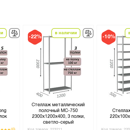
ии
в наличии
-22%
-10%
Стеллаж металлический
ong
полочный МС-750
Стелла
лок
2300х1200х400, 3 полки,
220х100х
светло-серый
(6)
Код товара:
223211
Код товара:
220