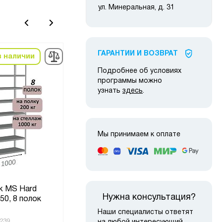
ул. Минеральная, д. 31
ГАРАНТИИ И ВОЗВРАТ
в наличии
в наличии
-10%
-22
Подробнее об условиях
программы можно
узнать
здесь
.
Мы принимаем к оплате
Сте
ж MS Hard
Стеллаж MS Strong
Нужна консультация?
50, 8 полок
255х150х40, 8 полок
100
Наши специалисты ответят
(6)
239
Код товара:
219259
Код то