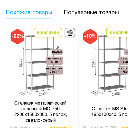
Похожие товары
Популярные товары
в наличии
в налич
-22%
-10%
Стеллаж металлический
полочный МС-750
Стеллаж MS Str
2200х1500х300, 5 полок,
185х100х40, 5 по
светло-серый
(4)
Код товара:
6679
Код товара:
217695