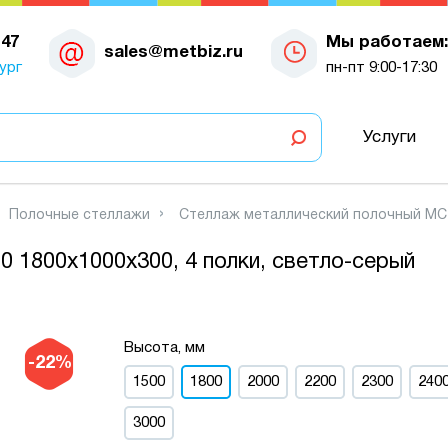
-47
Мы работаем:
sales@metbiz.ru
ург
пн-пт 9:00-17:30
Услуги
Полочные стеллажи
Стеллаж металлический полочный МС-9
 1800х1000х300, 4 полки, светло-серый
Высота, мм
-22%
1500
1800
2000
2200
2300
240
3000