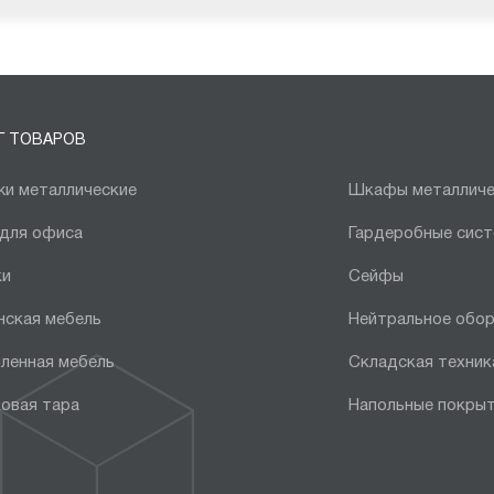
Г ТОВАРОВ
и металлические
Шкафы металличе
 для офиса
Гардеробные сис
ки
Сейфы
нская мебель
Нейтральное обо
ленная мебель
Складская техник
овая тара
Напольные покры