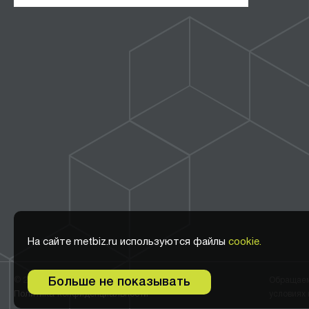
На сайте metbiz.ru используются файлы
cookie.
© 2011-2026 ООО Метбиз
Обращаем 
Больше не показывать
Политика конфиденциальности
условиях 