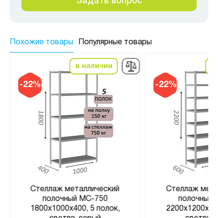
Задать вопрос
Похожие товары
Популярные товары
в наличии
в
-22%
-22%
Стеллаж металлический
Стеллаж мета
полочный МС-750
полочный 
1800х1000х400, 5 полок,
2200х1200х600