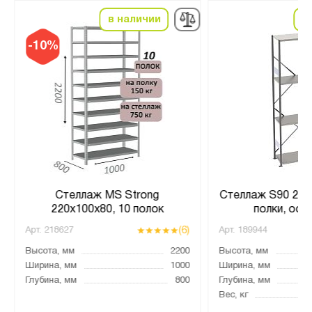
в наличии
в
-10%
Стеллаж MS Strong
Стеллаж S90 248
220х100х80, 10 полок
полки, осн
(6)
Арт.
218627
Арт.
189944
Высота, мм
2200
Высота, мм
Ширина, мм
1000
Ширина, мм
Глубина, мм
800
Глубина, мм
Вес, кг