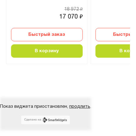
18 972
₽
17 070
₽
Быстрый заказ
Быстрый 
В корзину
В корз
Показ виджета приостановлен,
продлить
.
Сделано на