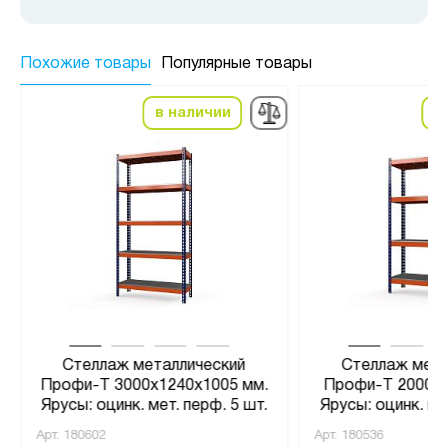
Похожие товары
Популярные товары
в наличии
в
Стеллаж металлический
Стеллаж мета
Профи-Т 3000x1240x1005 мм.
Профи-Т 2000x1
Ярусы: оцинк. мет. перф. 5 шт.
Ярусы: оцинк. ме
Арт.
180602
Арт.
180536