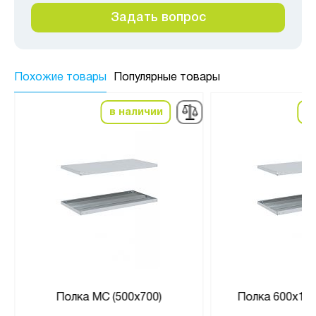
Задать вопрос
Похожие товары
Популярные товары
в наличии
в
Полка МС (500х700)
Полка 600х100