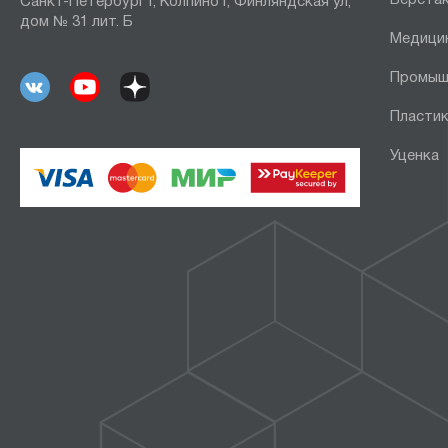
Санкт-Петербург г, Колпино г, Финляндская ул,
дом № 31 лит. Б
Медици
Промыш
Пластик
Уценка