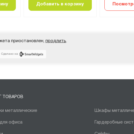
зину
Добавить в корзину
Посмотр
жета приостановлен,
продлить
.
Сделано на
Г ТОВАРОВ
и металлические
Шкафы металличе
 для офиса
Гардеробные сис
ки
Сейфы