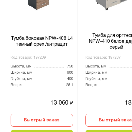
Тумба для оргтех
Тумба боковая NPW-408 L4
NPW-410 белое де
темный орех /антрацит
серый
Код товара:
197239
Код товара:
197237
Высота, мм
750
Высота, мм
Ширина, мм
800
Ширина, мм
Глубина, мм
400
Глубина, мм
Вес, кг
28.1
Вес, кг
13 060
18
₽
Быстрый заказ
Быстрый зака