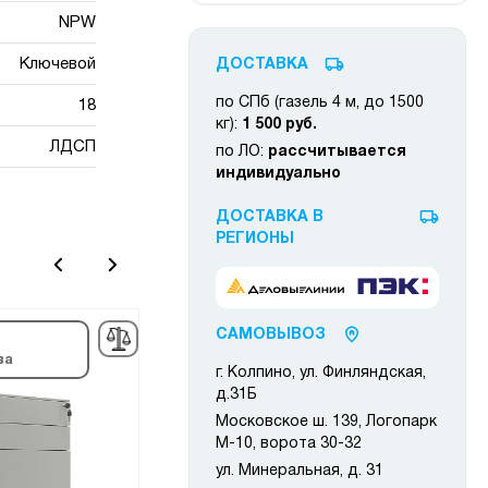
NPW
Ключевой
ДОСТАВКА
по СПб (газель 4 м, до 1500
18
кг):
1 500 руб.
ЛДСП
по ЛО:
рассчитывается
индивидуально
ДОСТАВКА В
РЕГИОНЫ
САМОВЫВОЗ
Снято с
Сня
ва
производства
про
г. Колпино, ул. Финляндская,
д.31Б
Московское ш. 139, Логопарк
М-10, ворота 30-32
ул. Минеральная, д. 31