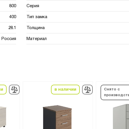
800
Серия
400
Тип замка
28.1
Толщина
Россия
Материал
ии
в наличии
Снято с
производст