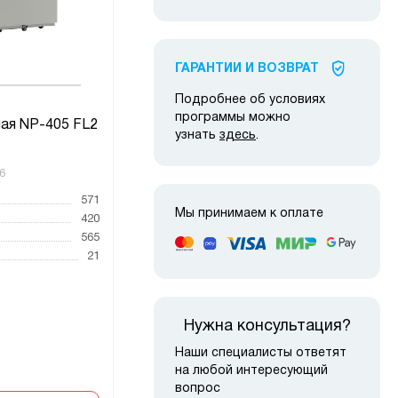
ГАРАНТИИ И ВОЗВРАТ
Подробнее об условиях
Тумб
программы можно
ая NP-405 FL2
Тумба боковая NPW-408 L4
узнать
здесь
.
6
Код товара:
59408
Код то
571
Высота, мм
750
Высот
Мы принимаем к оплате
420
Ширина, мм
800
Ширин
565
Глубина, мм
400
Глубин
21
Вес, кг
28.1
Вес, к
Нужна консультация?
Наши специалисты ответят
на любой интересующий
вопрос