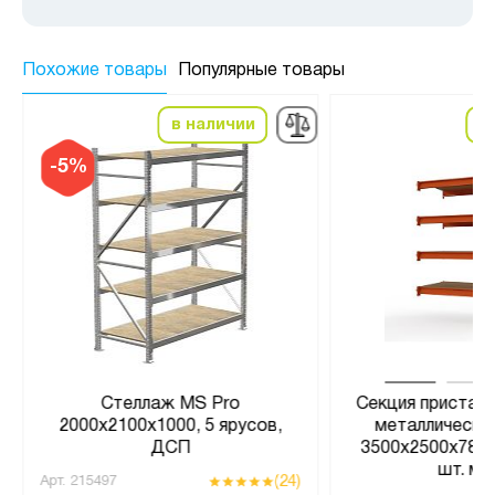
Похожие товары
Популярные товары
в наличии
в
-5%
Стеллаж MS Pro
Секция пристав
2000х2100х1000, 5 ярусов,
металлическо
ДСП
3500x2500x785 
шт. ме
(24)
Арт.
215497