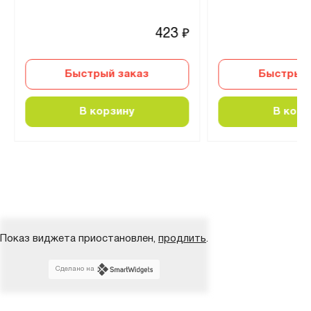
423
₽
Быстрый заказ
Быстрый 
В корзину
В корз
Показ виджета приостановлен,
продлить
.
Сделано на