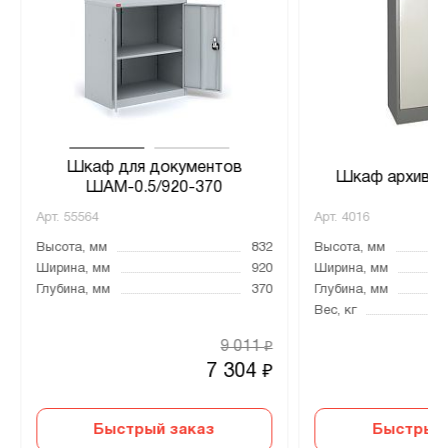
Шкаф для документов
Шкаф архивны
ШАМ-0.5/920-370
Арт.
55564
Арт.
4016
Высота, мм
832
Высота, мм
Ширина, мм
920
Ширина, мм
Глубина, мм
370
Глубина, мм
Вес, кг
9 011
₽
7 304
₽
Быстрый заказ
Быстрый 