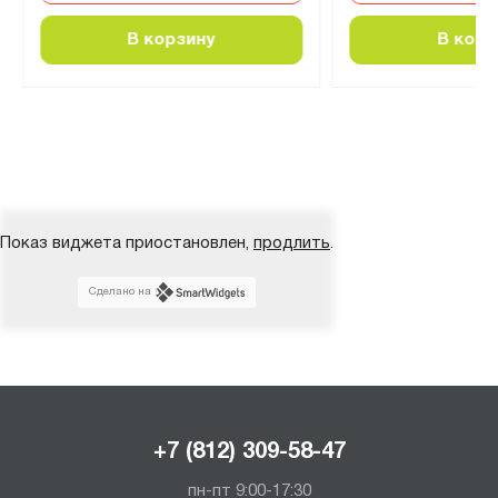
В корзину
В корз
Показ виджета приостановлен,
продлить
.
Сделано на
+7 (812) 309-58-47
пн-пт 9:00-17:30