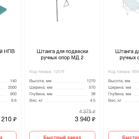
ий НПВ
Штанга для подвески
Штанга д
ручных опор МД 2
ручных 
Код товара:
12576
Код товара:
856
140
Высота, мм
1270
Высота, мм
2000
Ширина, мм
570
Ширина, мм
900
Глубина, мм
38
Глубина, мм
6.6
Вес, кг
4.5
Вес, кг
4 375
₽
 210
3 940
₽
₽
з
Быстрый заказ
Быстр