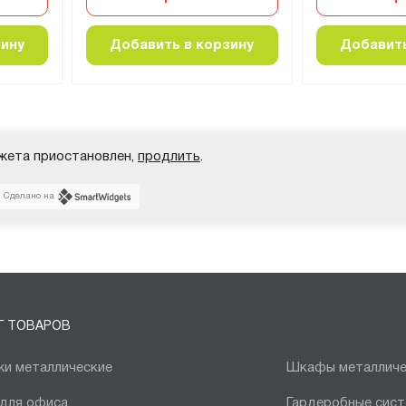
зину
Добавить в корзину
Добавить
жета приостановлен,
продлить
.
Сделано на
Г ТОВАРОВ
и металлические
Шкафы металличе
 для офиса
Гардеробные сис