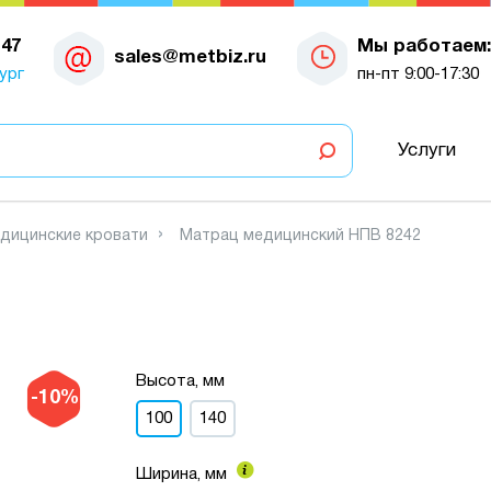
-47
Мы работаем:
sales@metbiz.ru
ург
пн-пт 9:00-17:30
Услуги
дицинские кровати
Матрац медицинский НПВ 8242
Высота, мм
-10%
100
140
Ширина, мм