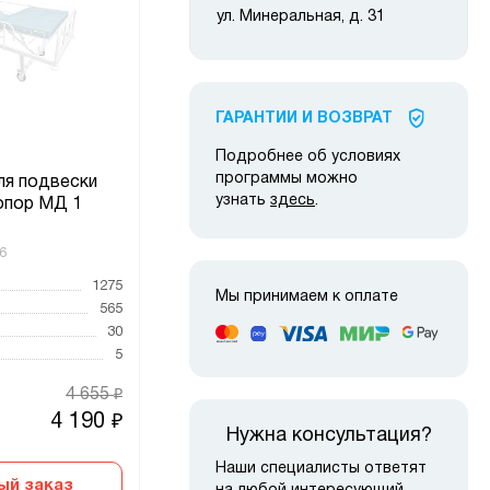
ул. Минеральная, д. 31
ГАРАНТИИ И ВОЗВРАТ
Подробнее об условиях
программы можно
ля подвески
Кровать КМ-05
Под
узнать
здесь
.
опор МД 1
6
Код товара:
12128
Код то
1275
Высота, мм
935
Высот
Мы принимаем к оплате
565
Ширина, мм
2220
Ширин
30
Глубина, мм
956
Глубин
5
Вес, кг
69
Вес, к
4 655
68 775
₽
₽
4 190
61 900
₽
₽
Нужна консультация?
Наши специалисты ответят
ый заказ
Быстрый заказ