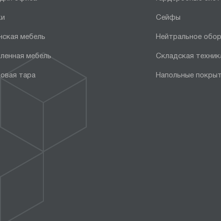
ки
Сейфы
нская мебель
Нейтральное обо
ленная мебель
Складская техник
овая тара
Напольные покры