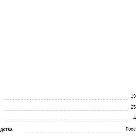
Наши
работы
Видео
19
25
4
Росс
одства