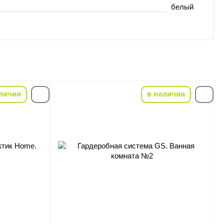
белый
личии
в наличии
-5%