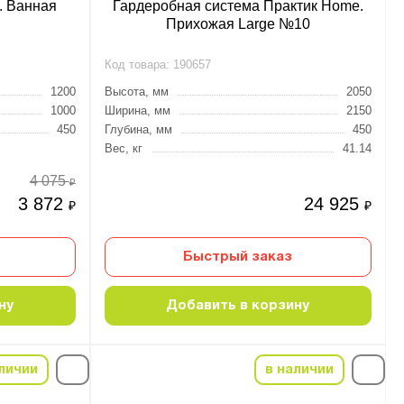
. Ванная
Гардеробная система Практик Home.
Прихожая Large №10
Код товара:
190657
1200
Высота, мм
2050
1000
Ширина, мм
2150
450
Глубина, мм
450
Вес, кг
41.14
4 075
₽
3 872
24 925
₽
₽
Быстрый заказ
ну
Добавить в корзину
личии
в наличии