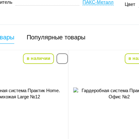
итель
ПАКС-Металл
Цвет
овары
Популярные товары
в наличии
в на