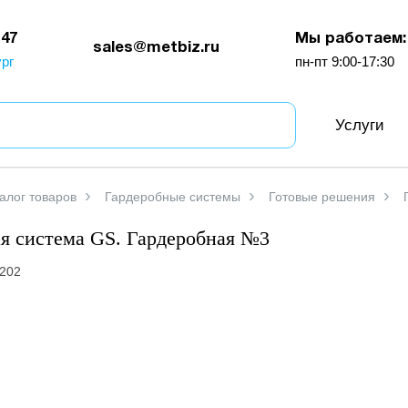
-47
Мы работаем:
sales@metbiz.ru
рг
пн-пт 9:00-17:30
Услуги
алог товаров
Гардеробные системы
Готовые решения
я система GS. Гардеробная №3
202