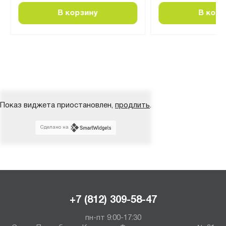
В корзину
В корз
Показ виджета приостановлен,
продлить
.
Сделано на
+7 (812) 309-58-47
пн-пт 9:00-17:30