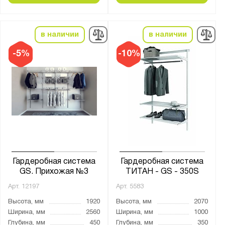
Сигнальный белый (RAL 9003)
Транспортный белый (RAL 9016)
в наличии
в наличии
Материал:
-5%
-10%
Сталь
Особенности:
Для балкона
Для ванной
Для гаража
Для гардеробной
Гардеробная система
Гардеробная система
Для гостиной
GS. Прихожая №3
ТИТАН - GS - 350S
Для дачи
Арт.
12197
Арт.
5583
Для детской
Высота, мм
1920
Высота, мм
2070
Для кладовой
Ширина, мм
2560
Ширина, мм
1000
Глубина, мм
450
Глубина, мм
350