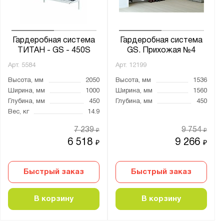
Бренд:
Титан GS
Гардеробная система
Гардеробная система
ТИТАН - GS - 450S
GS. Прихожая №4
Серия:
Арт.
5584
Арт.
12199
GS
Высота, мм
2050
Высота, мм
1536
Ширина, мм
1000
Ширина, мм
1560
Home
Глубина, мм
450
Глубина, мм
450
Вес, кг
14.9
7 239
9 754
₽
₽
Показать
Сбросить
6 518
9 266
₽
₽
Быстрый заказ
Быстрый заказ
В корзину
В корзину