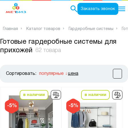
0
Заказать звонок
Главная
Каталог товаров
Гардеробные системы
Го
Готовые гардеробные системы для
прихожей
62 товара
Сортировать:
популярные
цена
Цена:
от
до
в наличии
в наличии
Высота, мм:
-5%
-5%
от
до