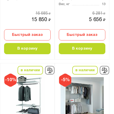
Для кухни
Вес, кг
13
Для мастерской
16 685
6 281
₽
₽
Для офиса
15 850
5 656
₽
₽
Для прихожей
Быстрый заказ
Быстрый заказ
Цвет:
белый
В корзину
В корзину
графит
черный
в наличии
в наличии
Страна производства:
-10%
-5%
Россия
Производитель:
ПАКС-Металл
Промет