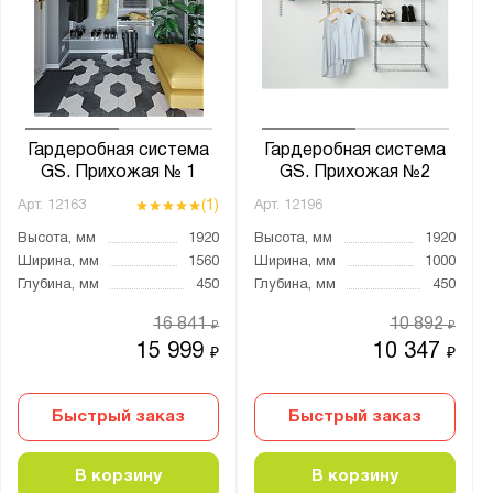
Ширина, мм:
от
до
Глубина, мм:
от
до
Гардеробная система
Гардеробная система
GS. Прихожая № 1
GS. Прихожая №2
(1)
Арт.
12163
Арт.
12196
Количество полок, шт.:
Высота, мм
1920
Высота, мм
1920
от
до
Ширина, мм
1560
Ширина, мм
1000
Глубина, мм
450
Глубина, мм
450
Тип покрытия поверхности:
16 841
10 892
₽
₽
порошковое
15 999
10 347
₽
₽
Цвет:
Быстрый заказ
Быстрый заказ
Антрацитово-серый (RAL 7016)
Муар металлик (RAL 9005)
В корзину
В корзину