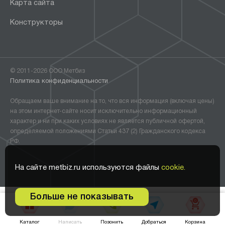
Карта сайта
Конструкторы
© 2011-2026 ООО Метбиз
Политика конфиденциальности
Обращаем ваше внимание на то, что вся информация (включая цены)
на этом интернет-сайте носит исключительно информационный
характер и ни при каких условиях не является публичной офертой,
определяемой положениями Статьи 437 (2) Гражданского кодекса
РФ.
На сайте metbiz.ru используются файлы
cookie.
Больше не показывать
0
Написать
Добраться
Каталог
Позонить
Корзина