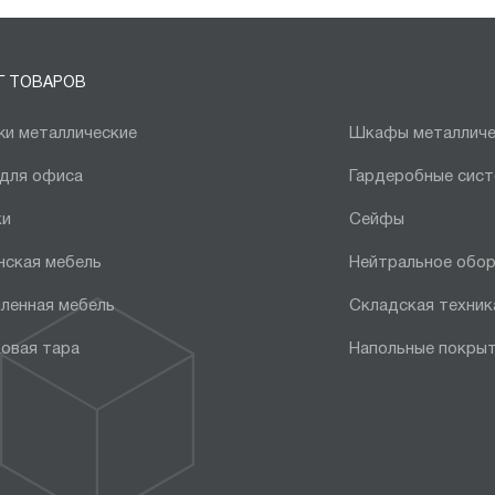
Г ТОВАРОВ
и металлические
Шкафы металличе
 для офиса
Гардеробные сис
ки
Сейфы
нская мебель
Нейтральное обо
ленная мебель
Складская техник
овая тара
Напольные покры