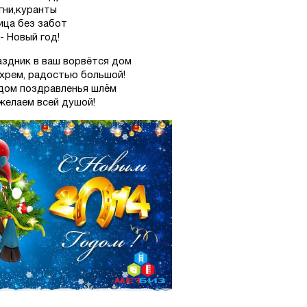
гни,куранты
ица без забот
- Новый год!
аздник в ваш ворвётся дом
хрем, радостью большой!
дом поздравленья шлём
 желаем всей душой!