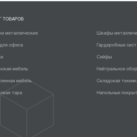
Г ТОВАРОВ
и металлические
Шкафы металличе
 для офиса
Гардеробные сис
ки
Сейфы
нская мебель
Нейтральное обо
ленная мебель
Складская техник
овая тара
Напольные покры