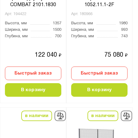
1 тумба
COMBAT 2101.1830
1052.11.1-2F
2 тумбы
Арт.
194422
Арт.
180966
3 тумбы
Высота, мм
1357
Высота, мм
1980
4 тумбы
Ширина, мм
1500
Ширина, мм
993
Глубина, мм
700
Глубина, мм
743
Без тумб
Без тумбы
122 040
75 080
₽
₽
Две тумбы
Одна тумба
Быстрый заказ
Быстрый заказ
Три тумбы
В корзину
В корзину
Цвет:
Агатовый серый (RAL 7038)
Антрацитово-серый (RAL 7016)
в наличии
в наличии
Графитовый серый (RAL 7024)
Сигнальный синий (RAL 5005)