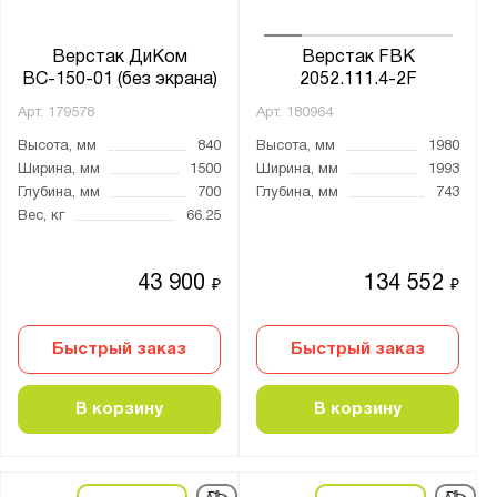
Глубина, мм:
от
до
Верстак ДиКом
Верстак FBK
ВС-150-01 (без экрана)
2052.111.4-2F
Арт.
179578
Арт.
180964
Экран:
Высота, мм
840
Высота, мм
1980
1 экран
Ширина, мм
1500
Ширина, мм
1993
1 экран и крепление для светильника
Глубина, мм
700
Глубина, мм
743
Вес, кг
66.25
2 экрана
2 экрана c подсветкой
43 900
134 552
₽
₽
2 экрана и крепление для светильника
Без экрана
Быстрый заказ
Быстрый заказ
Опция
В корзину
В корзину
Тип покрытия поверхности:
порошковое