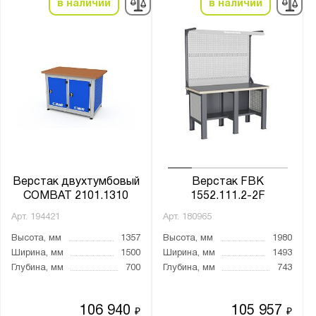
в наличии
в наличии
Количество полок, шт.:
от
до
Количество выдвижных ящиков, шт.:
1
2
3
4
5
Верстак двухтумбовый
Верстак FBK
COMBAT 2101.1310
1552.111.2-2F
6
Арт.
194421
Арт.
180965
7
Высота, мм
1357
Высота, мм
1980
8
Ширина, мм
1500
Ширина, мм
1493
9
Глубина, мм
700
Глубина, мм
743
10
11
106 940
105 957
₽
₽