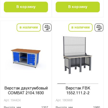
Россия
В корзину
В корзину
Производитель:
Верстакофф
в наличии
в наличии
Диком
Предприятие ДВК
Промет
Серия:
COMBAT
Expert T
Fabrik
Верстак двухтумбовый
Верстак FBK
ВЛ-К
COMBAT 2104.1830
1552.111.2-2
ВС
Арт.
194424
Арт.
180968
Высота, мм
1357
Высота, мм
1980