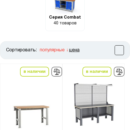
Серия Combat
40 товаров
Сортировать:
популярные
цена
Цена:
от
до
в наличии
в наличии
Высота, мм:
от
до
Ширина, мм:
от
до