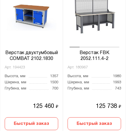
Материал:
Металл
Столешница:
Фанера 30 мм
Фанера 30 мм + Оц. лист 1.5 мм
Верстак двухтумбовый
Верстак FBK
COMBAT 2102.1830
2052.111.4-2
Фанера 30 мм + Оц. лист 3 мм
Арт.
194423
Арт.
180967
Фанера 40 мм
Высота, мм
1357
Высота, мм
1980
Фанера 40 мм + стальная накладка 5 мм
Ширина, мм
1500
Ширина, мм
1993
Глубина, мм
700
Глубина, мм
743
Назначение верстака:
Для гаража
125 460
125 738
₽
₽
Для производства
Быстрый заказ
Быстрый заказ
Страна производства: