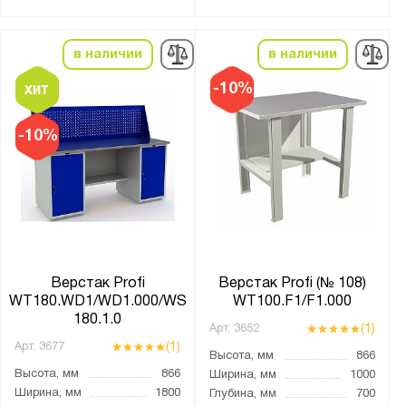
Без экрана
Опция
в наличии
в наличии
С освещением
-10%
Тип покрытия поверхности:
-10%
монолитный поликарбонат
оцинкованное
порошковое
Количество полок, шт.:
от
до
Верстак Profi
Верстак Profi (№ 108)
WT180.WD1/WD1.000/WS
WT100.F1/F1.000
180.1.0
(1)
Арт.
3652
Количество выдвижных ящиков, шт.:
(1)
Арт.
3677
Высота, мм
866
1
Высота, мм
866
Ширина, мм
1000
2
Ширина, мм
1800
Глубина, мм
700