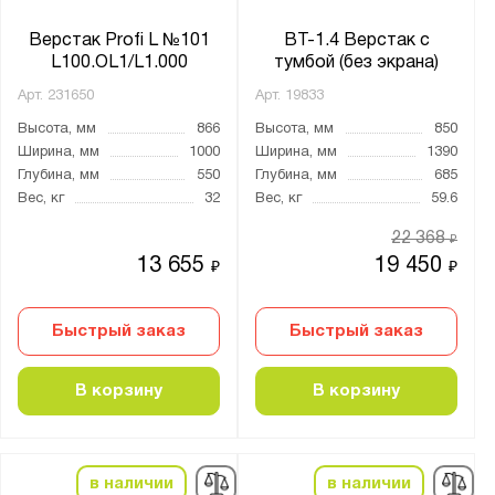
Чёрный
Верстак Profi L №101
ВТ-1.4 Верстак с
Антистатический:
L100.OL1/L1.000
тумбой (без экрана)
Да
Арт.
231650
Арт.
19833
Высота, мм
866
Высота, мм
850
Материал:
Ширина, мм
1000
Ширина, мм
1390
Глубина, мм
550
Глубина, мм
685
ЛДСП
Вес, кг
32
Вес, кг
59.6
Металл
22 368
₽
Пластик
13 655
19 450
₽
₽
Сталь
Холоднокатаная сталь
Быстрый заказ
Быстрый заказ
Столешница:
В корзину
В корзину
6 мм металла
ЛДСП 25 мм
Ламинированный МДФ
в наличии
в наличии