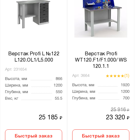
41А.ОД
41А.ПБ
41А.ПВ
41А.ПВО
41А.ПВС
41А.ПН
Верстак Profi L №122
Верстак Profi
41А.ПФ
L120.OL1/L5.000
WT120.F1/F1.000/ WS
41А.ПФО
120.1.1
Арт.
231654
41А.Р
(1)
Арт.
3664
Высота, мм
866
41А.РДБ
Высота, мм
1920
Ширина, мм
1200
Ширина, мм
1200
Глубина, мм
550
41А.РДВ
Глубина, мм
700
Вес, кг
55.5
41А.РДН
25 916
₽
41А.РО
25 185
23 320
₽
₽
41А.РС
41А.С
Быстрый заказ
Быстрый заказ