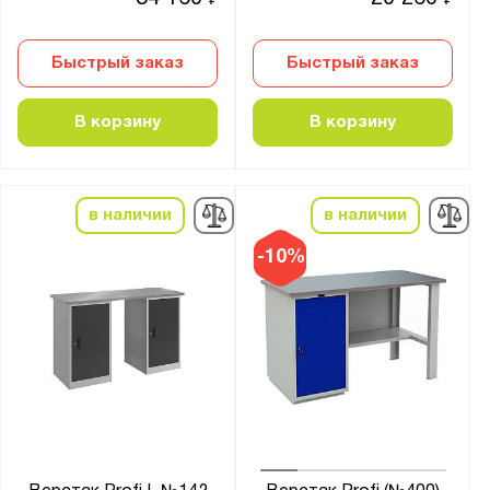
₽
₽
Фанера 27 мм
Фанера 30 мм
Быстрый заказ
Быстрый заказ
Фанера 30 мм + Оц. лист 1.5 мм
Фанера 30 мм + Оц. лист 3 мм
В корзину
В корзину
Фанера 30 мм + крашенный лист металла 3
мм
Фанера 30 мм + стальная окрашенная
в наличии
в наличии
накладка 6 мм
Фанера 40 мм
-10%
Фанера 40 мм+лак
Фанера 40 мм+сталь 3 мм
Фанера 40 мм + стальная накладка 5 мм
Фаннера 30 мм + резиновое покрытие 5 мм
антистатическая ДСП 24 мм (ESD)
ламинированная ДСП 24 мм (ДСП)
оцинкованная ДСП 24 мм (ЦДСП)