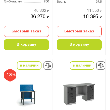
3
Глубина, мм
700
Вес, кг
37.5
4
40 302
11 550
₽
₽
5
36 270
10 395
₽
₽
6
7
Быстрый заказ
Быстрый заказ
8
В корзину
В корзину
9
10
11
в наличии
в наличии
12
-13%
13
14
15
16
18