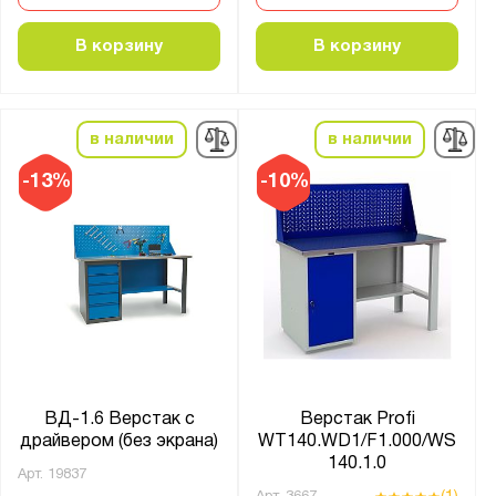
41А.СД
41А.СПВ
В корзину
В корзину
COMBAT
Constructor
EXPERT WS
в наличии
в наличии
Expert T
-13%
-10%
Fabrik
GARAGE
MASTER
MCN
PRF-Е
PROFFI-M
PROFI
ВД-1.6 Верстак с
Верстак Profi
Place
драйвером (без экрана)
WT140.WD1/F1.000/WS
140.1.0
SMART
Арт.
19837