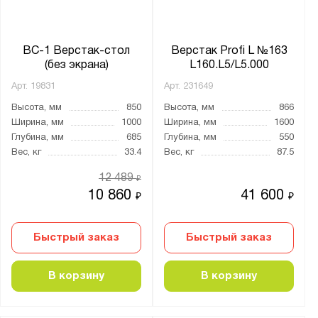
30
Нагрузка на полку, кг:
ВС-1 Верстак-стол
Верстак Profi L №163
(без экрана)
L160.L5/L5.000
от
до
Арт.
19831
Арт.
231649
Высота, мм
850
Высота, мм
866
Тип замка:
Ширина, мм
1000
Ширина, мм
1600
1 ключевой
Глубина, мм
685
Глубина, мм
550
2 ключевых
Вес, кг
33.4
Вес, кг
87.5
3 ключевых
12 489
₽
10 860
41 600
4 ключевых
₽
₽
Два ключевых
Быстрый заказ
Быстрый заказ
Ключевой
Наличие тумб:
В корзину
В корзину
1 тумба