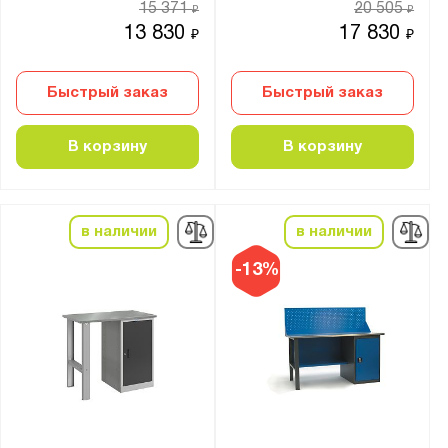
15 371
20 505
₽
₽
Антрацитово-серый (RAL 7016)
13 830
17 830
₽
₽
Графитовый (RAL 7012)
Графитовый серый (RAL 7024)
Быстрый заказ
Быстрый заказ
Желто-зелёный (RAL 6018)
В корзину
В корзину
Небесно-синий (RAL 5015)
Светло-серый (RAL 7035)
Серый (RAL 7032)
в наличии
в наличии
Серый (RAL 7037)
Сигнальный синий (RAL 5005)
-13%
Синий (RAL 5002)
Телегрей 4 (RAL 7047)
Транспортный красный (RAL 3020)
Транспортный оранжевый (RAL 2009)
Чёрно-серый (RAL 7021)