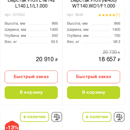
Верстак Profi L №142
Верстак Profi (№400)
L140.L1/L1.000
WT140.WD1/F1.000
Тип колёс:
(1)
Арт.
231652
Арт.
3649
4 колеса
Высота, мм
866
Высота, мм
866
Ширина, мм
1400
Ширина, мм
1400
4 колеса с тормозом
Глубина, мм
550
Глубина, мм
700
Без колёс
Вес, кг
50.5
Вес, кг
58.3
литые
20 730
₽
20 910
18 657
₽
₽
Назначение верстака:
Для гаража
Быстрый заказ
Быстрый заказ
Для производства
В корзину
В корзину
С тисками
Страна производства:
в наличии
в наличии
Россия
-13%