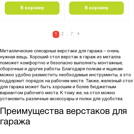
ПБ
В корзину
В корзину
ПЛ
ПЛВ
ПЛО
›
1
2
7
...
ПН-КП
ПНК-КП
Металлические слесарные верстаки для гаража – очень
ПНО
нужная вещь. Хороший стол верстак в гараж из металла
поможет комфортно и безопасно выполнять монтажные,
ПО-ПК
сборочные и другие работы. Благодаря полкам и ящикам
ПОО-КП
можно удобно разместить необходимые инструменты, а это
поддержит порядок на рабочем месте. Также, железный стол
ПП
для гаража может быть хорошим и более бюджетным
ППВ
вариантом рабочего места. К тому же, на стол можно
установить различные аксессуары и полки для удобства.
ППИ
Преимущества верстаков для
ППИ-КП
ППИО
гаража
ППИО-КП