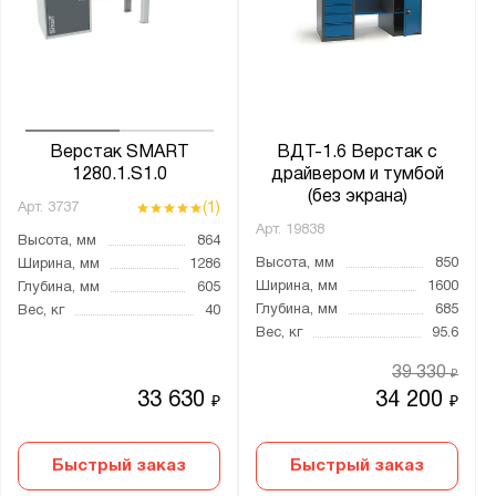
ДРВ-КП
ЗОП
ЗОП-2
ЗОС
ЗОС-2
Верстак SMART
ВДТ-1.6 Верстак с
КОС
1280.1.S1.0
драйвером и тумбой
(без экрана)
КОС-КП
(1)
Арт.
3737
Арт.
19838
КОСО
Высота, мм
864
Высота, мм
850
Ширина, мм
1286
КОСО-КП
Ширина, мм
1600
Глубина, мм
605
КР
Глубина, мм
685
Вес, кг
40
Вес, кг
95.6
КСМ
39 330
Классик
₽
33 630
34 200
₽
₽
МП
ОЦ
Быстрый заказ
Быстрый заказ
ОЦ -2