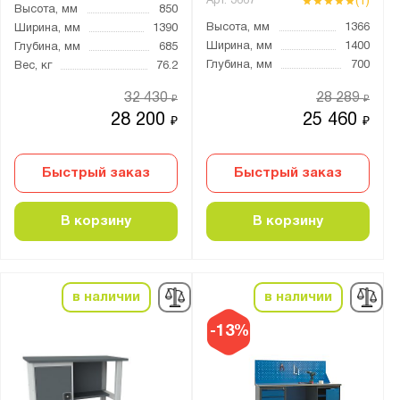
(1)
Арт.
3667
Self
Высота, мм
850
Высота, мм
1366
Ширина, мм
1390
TS
Ширина, мм
1400
Глубина, мм
685
Technic
Глубина, мм
700
Вес, кг
76.2
WOKER
32 430
28 289
₽
₽
WS
28 200
25 460
₽
₽
БСП
ВД
Быстрый заказ
Быстрый заказ
ВД2
ВЛ
В корзину
В корзину
ВЛ-К
ВП
в наличии
в наличии
ВС
ВС-Т
-13%
ВТ
ДРВ