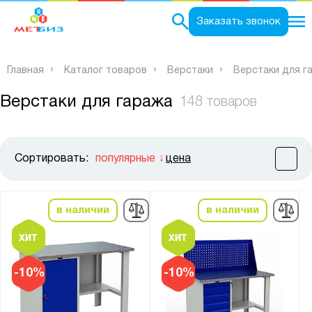
0
Заказать звонок
Главная
Каталог товаров
Верстаки
Верстаки для г
Верстаки для гаража
148 товаров
Сортировать:
популярные
цена
Цена:
от
до
в наличии
в наличии
Высота, мм:
от
до
-10%
-10%
Ширина, мм: