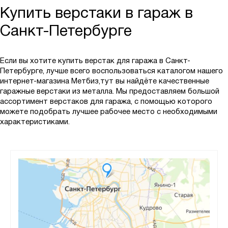
СПУ
Купить верстаки в гараж в
СР
Санкт-Петербурге
СР-М
СУ
Если вы хотите купить верстак для гаража в Санкт-
ФРМ
Петербурге, лучше всего воспользоваться каталогом нашего
интернет-магазина Метбиз,тут вы найдёте качественные
ЭП
гаражные верстаки из металла. Мы предоставляем большой
ЭПА
ассортимент верстаков для гаража, с помощью которого
можете подобрать лучшее рабочее место с необходимыми
ЭПАО
характеристиками.
Показать
Сбросить