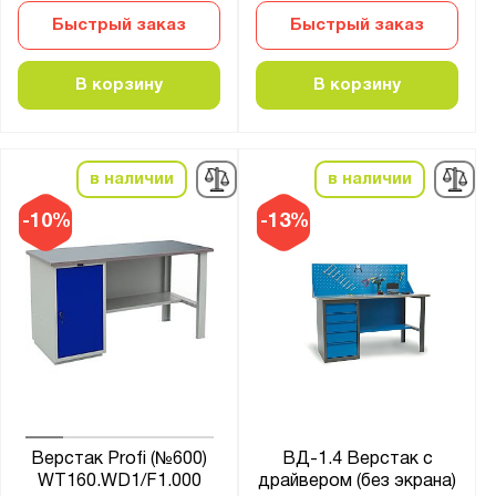
Практик
Быстрый заказ
Быстрый заказ
Серия:
В корзину
В корзину
21 серия
22 серия
41.I
в наличии
в наличии
41.Б
-10%
-13%
41.БК1
41.БК2
41.Бу
41.ГР
41.Л
41.О
41.С
Верстак Profi (№600)
ВД-1.4 Верстак с
41.СД
WT160.WD1/F1.000
драйвером (без экрана)
41.СЛ