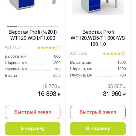
от
до
Глубина, мм:
от
до
Верстак Profi (№201)
Верстак Profi
WT120.WD1/F1.000
WT120.WD5/F1.000/WS
120.1.0
(1)
Арт.
3651
Экран:
(1)
Арт.
3656
Высота, мм
866
1 экран
Высота, мм
1366
Ширина, мм
1200
1 экран c подсветкой
Ширина, мм
1200
Глубина, мм
700
Глубина, мм
700
Вес, кг
56.3
1 экран и крепление для светильника
1 экран и освещение
18 770
35 507
₽
₽
16 893
31 960
₽
₽
2 экрана
2 экрана c подсветкой
Быстрый заказ
Быстрый заказ
2 экрана и крепление для светильника
2 экрана и освещение
В корзину
В корзину
2 экрана с подсветкой