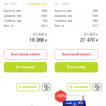
(1)
Арт.
3647
Арт.
19836
41.Т
Высота, мм
866
Высота, мм
850
41.У
Ширина, мм
1600
Ширина, мм
1390
41.УПБ
Глубина, мм
700
Глубина, мм
685
Вес, кг
63.3
Вес, кг
76.2
41.УС
21 520
31 591
₽
₽
41.Уу
19 368
27 470
₽
₽
41А.БО
41А.БП
Быстрый заказ
Быстрый заказ
41А.БПВ
41А.БС
В корзину
В корзину
41А.ВОБ
41А.ВОО
41А.ВОУ
в наличии
в наличии
41А.ИП
-10%
41А.НП