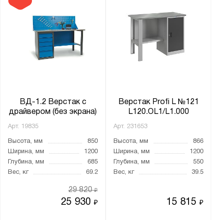
Производитель:
Gresson
Верстакофф
Диком
Диполь
Металл-Завод
Метбиз
ВД-1.2 Верстак с
Верстак Profi L №121
Метех
драйвером (без экрана)
L120.OL1/L1.000
ПАКС-Металл
Арт.
19835
Арт.
231653
Предприятие ДВК
Высота, мм
850
Высота, мм
866
Промет
Ширина, мм
1200
Ширина, мм
1200
Глубина, мм
685
Глубина, мм
550
Вес, кг
69.2
Вес, кг
39.5
Бренд:
29 820
₽
Викинг
25 930
15 815
₽
₽
Метех