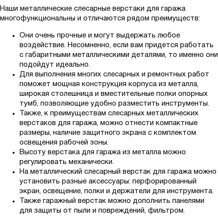
ППК
Наши металлические слесарные верстаки для гаража
многофункциональны и отличаются рядом преимуществ:
ППК-КП
ППМО
Они очень прочные и могут выдержать любое
воздействие. Несомненно, если вам придется работать
ППН
с габаритными металлическими деталями, то именно они
ППО
подойдут идеально.
Для выполнения многих слесарных и ремонтных работ
ППО-КП
поможет мощная конструкция корпуса из металла,
ППОО
широкая столешница и вместительные полки опорных
тумб, позволяющие удобно разместить инструменты.
ППОО-КП
Также, к преимуществам слесарных металлических
ППС
верстаков для гаража, можно отнести компактные
размеры, наличие защитного экрана с комплектом
ППС-2
освещения рабочей зоны.
Р
Высоту верстака для гаража из металла можно
регулировать механически.
РР
На металлический слесарный верстак для гаража можно
РР-КП
установить разные аксессуары: перфорированный
экран, освещение, полки и держатели для инструмента.
СП
Также гаражный верстак можно дополнить панелями
СПР
для защиты от пыли и повреждений, фильтром.