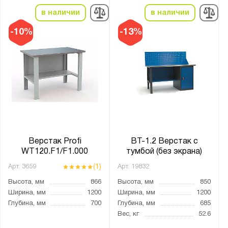
2 тумбы
в наличии
в наличии
3 тумбы
4 тумбы
-10%
-13%
6 тумб
Без тумб
Без тумбы
Две тумбы
Одна тумба
Три тумбы
Четыре тумбы
Верстак Profi
ВТ-1.2 Верстак с
WT120.F1/F1.000
тумбой (без экрана)
Толщина:
(1)
Арт.
3659
Арт.
19832
от
до
Высота, мм
866
Высота, мм
850
Ширина, мм
1200
Ширина, мм
1200
Глубина, мм
700
Глубина, мм
685
Цвет:
Вес, кг
52.6
Агатовый серый (RAL 7038)