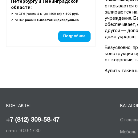
Такие шкафы с
Петербургу и Ленинградской
открывается о
области:
запираются на
✔
по СПб (газель 4 м, до 1500 кг):
1 500 руб.
учреждения. Бе
✔
по ЛО:
рассчитывается индивидуально
обеспечивает, 
другой — допо
Подробнее
даже украден,
Безусловно, п
конструкция с
от коррозии, 
Купить такие 
КОНТАКТЫ
КАТАЛО
+7 (812) 309-58-47
Стеллаж
пн-пт 9:00-17:30
Мебель