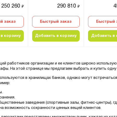
250 260
290 810
4
₽
₽
й заказ
Быстрый заказ
Быстрый 
в корзину
Добавить в корзину
Добавить в 
щей работников организации и ее клиентов широко использу
афы. На этой странице мы предлагаем выбрать и купить одну 
спользуются в хранилищах банков, однако могут встречаться 
ример:
ы.
ранения.
бщественные заведения (спортивные залы, фитнес-центры), г
на возможность сохранности ценных вещей клиентов.