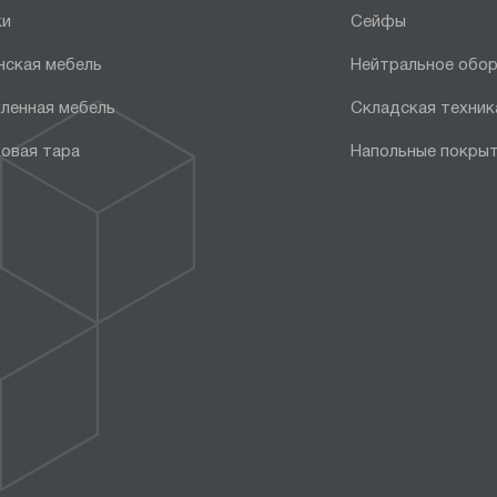
ки
Сейфы
нская мебель
Нейтральное обо
ленная мебель
Складская техник
овая тара
Напольные покры