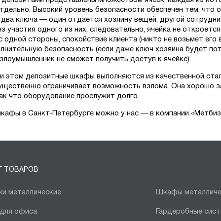
 депозитами представлены множеством ячеек, каждая из кот
тдельно. Высокий уровень безопасности обеспечен тем, что 
 два ключа — один отдается хозяину вещей, другой сотрудни
з участия одного из них, следовательно, ячейка не откроется,
с одной стороны, спокойствие клиента (никто не возьмет его в
лнительную безопасность (если даже ключ хозяина будет пот
 злоумышленник не сможет получить доступ к ячейке).
ри этом депозитные шкафы выполняются из качественной стал
ущественно ограничивает возможность взлома. Она хорошо 
так что оборудование прослужит долго.
шкафы в Санкт-Петербурге можно у нас — в компании «Метбиз
Г ТОВАРОВ
и металлические
Шкафы металличе
 для офиса
Гардеробные сис