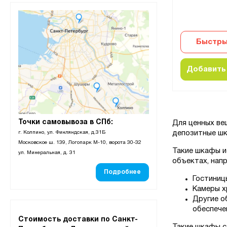
Быстры
Добавить 
Точки самовывоза в СПб:
Для ценных ве
депозитные шк
г. Колпино, ул. Финляндская, д.31Б
Московское ш. 139, Логопарк М-10, ворота 30-32
Такие шкафы и
ул. Минеральная, д. 31
объектах, нап
Подробнее
Гостиниц
Камеры х
Другие о
обеспече
Стоимость доставки по Санкт-