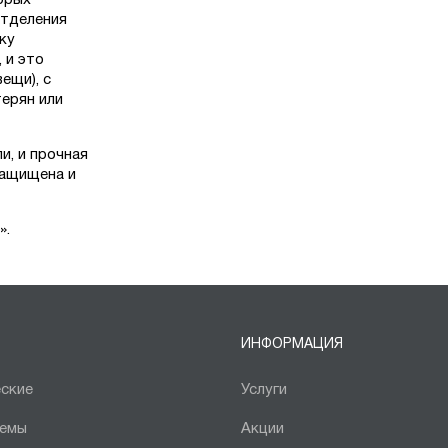
орых
отделения
ку
 и это
ещи), с
ерян или
и, и прочная
защищена и
».
ИНФОРМАЦИЯ
ские
Услуги
темы
Акции