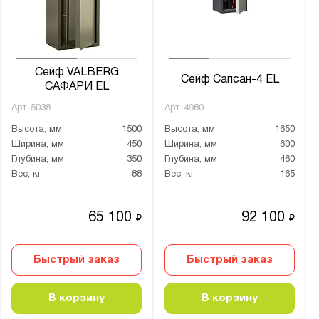
Цвет:
Агатовый серый (RAL 7038)
Графитовый серый (RAL 7024)
Сейф VALBERG
Сейф Сапсан-4 EL
САФАРИ EL
Назначение для сейфов:
Арт.
5038
Арт.
4980
Для денег
Высота, мм
1500
Высота, мм
1650
Для документов
Ширина, мм
450
Ширина, мм
600
Глубина, мм
350
Глубина, мм
460
Для оружия
Вес, кг
88
Вес, кг
165
Для пистолетов
65 100
92 100
₽
₽
Материал:
Металл
Быстрый заказ
Быстрый заказ
Страна производства:
В корзину
В корзину
Германия