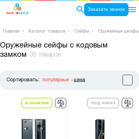
0
Заказать звонок
Главная
Каталог товаров
Сейфы
Оружейные шкафы
Оружейные сейфы с кодовым
замком
35 товаров
Сортировать:
популярные
цена
Цена:
от
до
в наличии
под заказ
Высота, мм:
от
до