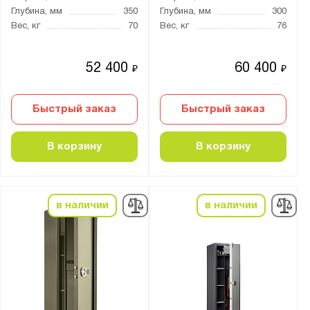
Глубина, мм
350
Глубина, мм
300
3 ключевых
Вес, кг
70
Вес, кг
76
4 ключевых
Кодовый механический и ключевой
52 400
60 400
₽
₽
Кодовый электронный
Кодовый электронный и ключевой
Быстрый заказ
Быстрый заказ
Толщина:
В корзину
В корзину
от
до
Количество стволов :
в наличии
в наличии
от
до
Максимальная высота ствола, мм:
от
до