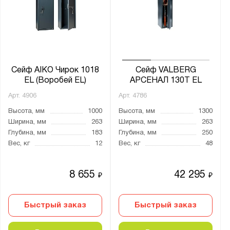
Ширина, мм:
от
до
Глубина, мм:
от
до
Сейф AIKO Чирок 1018
Сейф VALBERG
EL (Воробей EL)
АРСЕНАЛ 130Т EL
Арт.
4906
Арт.
4786
Класс взломостойкости:
Высота, мм
1000
Высота, мм
1300
0 класс
Ширина, мм
263
Ширина, мм
263
1 класс
Глубина, мм
183
Глубина, мм
250
Вес, кг
12
Вес, кг
48
S1 класс
нет
8 655
42 295
₽
₽
Класс огнестойкости:
30Б
Быстрый заказ
Быстрый заказ