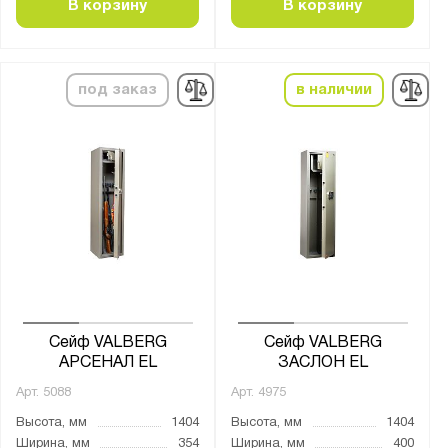
Количество полок, шт.:
В корзину
В корзину
от
до
под заказ
в наличии
Тип покрытия поверхности:
лаковое
натуральное дерево
порошковое
Трейзер:
есть
нет
Сейф VALBERG
Сейф VALBERG
Тип замка:
АРСЕНАЛ EL
ЗАСЛОН EL
1 ключевой
Арт.
5088
Арт.
4975
2 ключевых
Высота, мм
1404
Высота, мм
1404
2 кодовых электронных
Ширина, мм
354
Ширина, мм
400