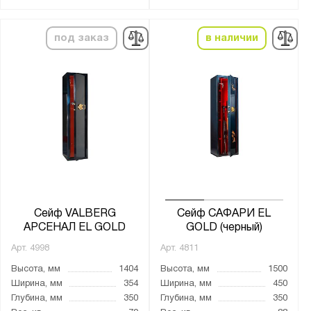
Россия
под заказ
в наличии
Производитель:
MDTB
Меткон
Промет
Бренд:
Aiko
Valberg
Сейф VALBERG
Сейф САФАРИ EL
Серия:
АРСЕНАЛ EL GOLD
GOLD (черный)
ARSENAL
Арт.
4998
Арт.
4811
ASG
Высота, мм
1404
Высота, мм
1500
TIGER
Ширина, мм
354
Ширина, мм
450
Глубина, мм
350
Глубина, мм
350
Арсенал