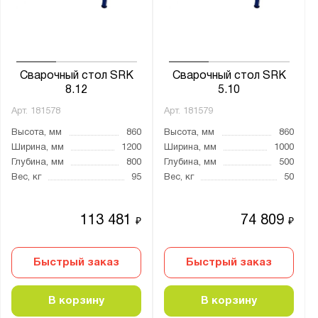
от
до
Глубина, мм:
от
до
Сварочный стол SRK
Сварочный стол SRK
8.12
5.10
Арт.
181578
Арт.
181579
Материал:
Высота, мм
860
Высота, мм
860
Металл
Ширина, мм
1200
Ширина, мм
1000
Глубина, мм
800
Глубина, мм
500
Вес, кг
95
Вес, кг
50
Страна производства:
Россия
113 481
74 809
₽
₽
Производитель:
Быстрый заказ
Быстрый заказ
Верстакофф
В корзину
В корзину
Серия: