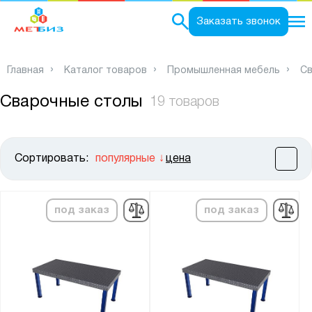
0
Заказать звонок
Главная
Каталог товаров
Промышленная мебель
Св
Сварочные столы
19 товаров
Сортировать:
популярные
цена
Цена:
от
до
под заказ
под заказ
Высота, мм:
от
до
Ширина, мм: