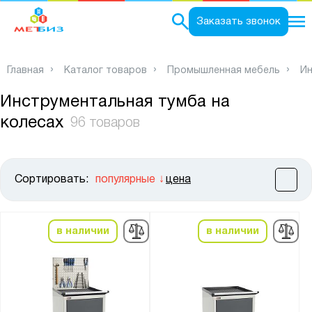
0
Заказать звонок
Главная
Каталог товаров
Промышленная мебель
Ин
Инструментальная тумба на
колесах
96 товаров
Сортировать:
популярные
цена
Цена:
от
до
в наличии
в наличии
Высота, мм:
от
до