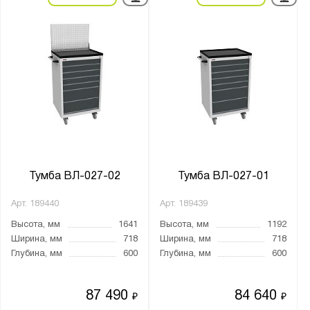
Тип колёс:
4 колеса
4 колеса с тормозом
Лоток для принадлежностей:
Да
Страна производства:
Тумба ВЛ-027-02
Тумба ВЛ-027-01
Россия
Арт.
189440
Арт.
189439
Производитель:
Высота, мм
1641
Высота, мм
1192
Gresson
Ширина, мм
718
Ширина, мм
718
Глубина, мм
600
Глубина, мм
600
Верстакофф
Диком
87 490
84 640
₽
₽
Диполь