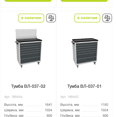
от
до
Количество выдвижных ящиков, шт.:
в наличии
в наличии
1
2
3
4
5
6
7
8
Тумба ВЛ-037-02
Тумба ВЛ-037-01
9
нет
Арт.
189444
Арт.
189443
Высота, мм
1641
Высота, мм
1192
Нагрузка на полку, кг:
Ширина, мм
1024
Ширина, мм
1024
Глубина, мм
600
Глубина, мм
600