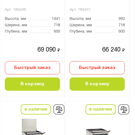
44К.СБ-02
Арт.
189438
Арт.
189437
44К.СПФ
Высота, мм
1441
Высота, мм
992
44К.СС-01
Ширина, мм
718
Ширина, мм
718
44К.Т
Глубина, мм
600
Глубина, мм
600
CAR-TOOL
Constructor
69 090
66 240
₽
₽
Fabrik
LOGITEX
Быстрый заказ
Быстрый заказ
PERFO
PROFI
В корзину
В корзину
Place
SMART
в наличии
в наличии
TS
Technic
WDS