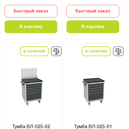
Метех
Быстрый заказ
Быстрый заказ
Предприятие ДВК
Промет
В корзину
В корзину
Бренд:
WiederKraft
в наличии
в наличии
Викинг
Метех
Практик
Серия:
44К.-СГР
44К.-УС
44К.С-01
44К.СБ-01
Тумба ВЛ-025-02
Тумба ВЛ-025-01