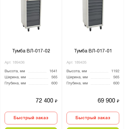
WOKER
ВЛ
ВЛ-К
ВС
ВСТ
Комфорт
Тумба ВЛ-017-02
Тумба ВЛ-017-01
СПМД
СПУ
Арт.
189436
Арт.
189435
СР
Высота, мм
1641
Высота, мм
1192
Ширина, мм
565
Ширина, мм
565
СРМ
Глубина, мм
600
Глубина, мм
600
СРР
СУР
72 400
69 900
₽
₽
ТИ
Быстрый заказ
Быстрый заказ