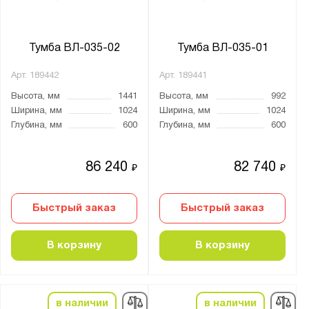
Агатовый серый (RAL 7038)
Антрацитово-серый (RAL 7016)
Тумба ВЛ-035-02
Тумба ВЛ-035-01
Графитовый (RAL 7012)
Графитовый серый (RAL 7024)
Арт.
189442
Арт.
189441
Небесно-синий (RAL 5015)
Высота, мм
1441
Высота, мм
992
Ширина, мм
1024
Ширина, мм
1024
Светло-серый (RAL 7035)
Глубина, мм
600
Глубина, мм
600
Сигнальный синий (RAL 5005)
Телегрей 4 (RAL 7047)
86 240
82 740
₽
₽
Чёрный
Быстрый заказ
Быстрый заказ
Материал:
Металл
В корзину
В корзину
Столешница:
Фанера 30 мм
в наличии
в наличии