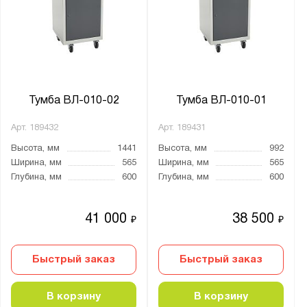
Ширина, мм:
от
до
Глубина, мм:
от
до
Тумба ВЛ-010-02
Тумба ВЛ-010-01
Арт.
189432
Арт.
189431
Экран:
Высота, мм
1441
Высота, мм
992
1 экран
Ширина, мм
565
Ширина, мм
565
В комплекте
Глубина, мм
600
Глубина, мм
600
Опция
41 000
38 500
₽
₽
Тип покрытия поверхности:
порошковое
Быстрый заказ
Быстрый заказ
Количество полок, шт.:
В корзину
В корзину