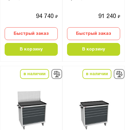
от
до
94 740
91 240
₽
₽
Тип замка:
1 ключевой
Быстрый заказ
Быстрый заказ
eurolock
Ключевой
В корзину
В корзину
цилиндрический стальной замок с
поворотной ручкой
в наличии
в наличии
Наличие тумб:
1 тумба
Толщина:
от
до
Цвет: