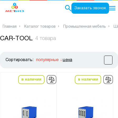
0
Заказать звонок
Главная
Каталог товаров
Промышленная мебель
Шк
CAR-TOOL
4 товара
Сортировать:
популярные
цена
Цена:
от
до
в наличии
в наличии
Высота, мм:
от
до
Ширина, мм: