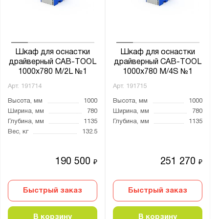
от
до
Глубина, мм:
от
до
Шкаф для оснастки
Шкаф для оснастки
драйверный CAB-TOOL
драйверный CAB-TOOL
1000x780 M/2L №1
1000x780 M/4S №1
Количество полок, шт.:
Арт.
191714
Арт.
191715
от
до
Высота, мм
1000
Высота, мм
1000
Ширина, мм
780
Ширина, мм
780
Глубина, мм
1135
Глубина, мм
1135
Нагрузка на полку, кг:
Вес, кг
132.5
от
до
190 500
251 270
₽
₽
Цвет:
Сигнальный синий (RAL 5005)
Быстрый заказ
Быстрый заказ
В корзину
В корзину