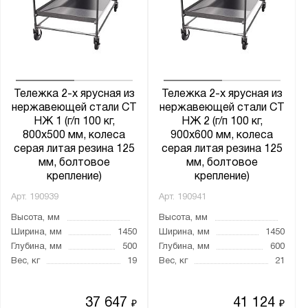
Глубина, мм:
от
до
Количество полок, шт.:
от
до
Тележка 2-х ярусная из
Тележка 2-х ярусная из
нержавеющей стали СТ
нержавеющей стали СТ
НЖ 1 (г/п 100 кг,
НЖ 2 (г/п 100 кг,
800x500 мм, колеса
900x600 мм, колеса
Серия:
серая литая резина 125
серая литая резина 125
СТ НЖ
мм, болтовое
мм, болтовое
крепление)
крепление)
Арт.
190939
Арт.
190941
Высота, мм
Высота, мм
Показать
Сбросить
Ширина, мм
1450
Ширина, мм
1450
Глубина, мм
500
Глубина, мм
600
Вес, кг
19
Вес, кг
21
37 647
41 124
₽
₽