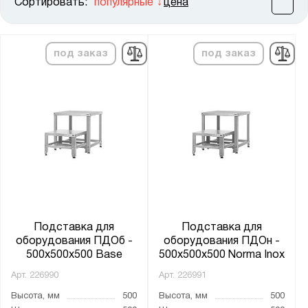
Сортировать:
популярные
цена
Цена:
от
до
под заказ
под заказ
Высота, мм:
от
до
Ширина, мм:
от
до
Глубина, мм:
от
до
Подставка для
Подставка для
оборудования ПДОб -
оборудования ПДОн -
500x500x500 Base
500x500x500 Norma Inox
Столешница:
Арт.
226990
Арт.
226991
Бук/сосна наборная
Высота, мм
500
Высота, мм
500