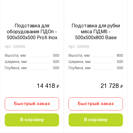
Полка:
Обвязка
Разборный каркас:
Подставка для
Подставка для рубки
оборудования ПДОп -
мяса ПДМб -
Да
500x500x500 Profi Inox
500x500x800 Base
Арт.
226992
Арт.
226999
Производитель:
Высота, мм
500
Высота, мм
800
Мекон
Ширина, мм
500
Ширина, мм
500
Глубина, мм
500
Глубина, мм
500
Серия:
PROFI
14 418
21 728
₽
₽
Быстрый заказ
Быстрый заказ
Показать
Сбросить
В корзину
В корзину