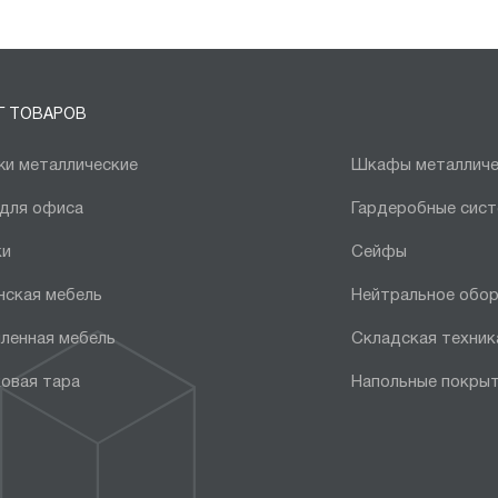
Г ТОВАРОВ
и металлические
Шкафы металличе
 для офиса
Гардеробные сис
ки
Сейфы
нская мебель
Нейтральное обо
ленная мебель
Складская техник
овая тара
Напольные покры