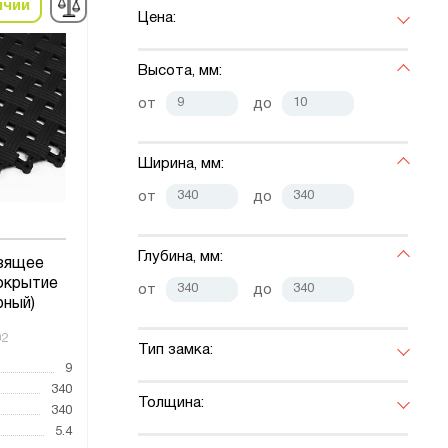
ичии
Цена:
Высота, мм:
от
до
Ширина, мм:
от
до
Глубина, мм:
зящее
окрытие
от
до
рный)
02
Тип замка:
9
340
Толщина:
340
5.4