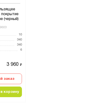
льзящее
 покрытие
e (черный)
9603
10
340
340
6
3 960
₽
й заказ
в корзину