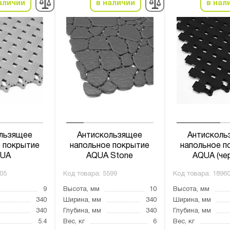
аличии
в наличии
в нал
льзящее
Антискользящее
Антисколь
 покрытие
напольное покрытие
напольное п
UA
AQUA Stone
AQUA (че
05
Код товара:
5599
Код товара:
1896
9
Высота, мм
10
Высота, мм
340
Ширина, мм
340
Ширина, мм
340
Глубина, мм
340
Глубина, мм
5.4
Вес, кг
6
Вес, кг