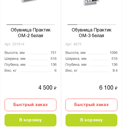
от
до
Глубина, мм:
от
до
Обувница Практик
Обувница Практик
ОМ-2 белая
ОМ-3 белая
Арт.
231614
Арт.
4673
Количество секций:
Высота, мм
751
Высота, мм
1096
2
Ширина, мм
516
Ширина, мм
516
3
Глубина, мм
136
Глубина, мм
136
Вес, кг
6
Вес, кг
8.4
4
5
4 500
6 100
₽
₽
Тип дверцы:
Распашная
Быстрый заказ
Быстрый заказ
Тип покрытия поверхности:
В корзину
В корзину