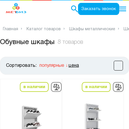
0
Заказать звонок
Главная
Каталог товаров
Шкафы металлические
Шк
Обувные шкафы
8 товаров
Сортировать:
популярные
цена
Цена:
от
до
в наличии
в наличии
Высота, мм:
от
до
Ширина, мм: