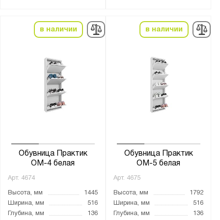
порошковое
Особенности:
в наличии
в наличии
Для прихожей
Шкаф для обуви
Цвет:
Антрацитово-серый (RAL 7016)
Сигнальный белый (RAL 9003)
Страна производства:
Обувница Практик
Обувница Практик
Россия
ОМ-4 белая
ОМ-5 белая
Арт.
4674
Арт.
4675
Производитель:
Высота, мм
1445
Высота, мм
1792
Промет
Ширина, мм
516
Ширина, мм
516
Глубина, мм
136
Глубина, мм
136