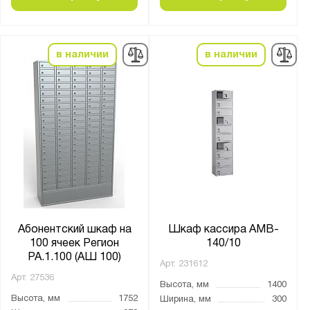
Материал:
Металл
в наличии
в наличии
Тип замка:
10 ключевых
RFID замок
Ключевой
Кодовый замок
Кодовый механический
Страна производства:
Абонентский шкаф на
Шкаф кассира AMB-
100 ячеек Регион
140/10
Россия
РА.1.100 (АШ 100)
Арт.
231612
Арт.
27536
Производитель:
Высота, мм
1400
Высота, мм
1752
Ширина, мм
300
Меткон