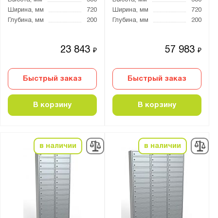
Высота, мм
580
Высота, мм
580
Ширина, мм
720
Ширина, мм
720
38
Глубина, мм
200
Глубина, мм
200
60
100
23 843
57 983
₽
₽
Количество секций:
Быстрый заказ
Быстрый заказ
10
20
В корзину
В корзину
Тип дверцы:
Распашная
в наличии
в наличии
Тип покрытия поверхности:
порошковое
Количество полок, шт.: