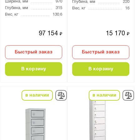
Ширина, мм
970
Глубина, мм
220
Предприятие ДВК
Глубина, мм
315
Вес, кг
16
Вес, кг
130.6
Промет
Бренд:
97 154
15 170
₽
₽
Практик
Быстрый заказ
Быстрый заказ
Серия:
ML
В корзину
В корзину
в наличии
в наличии
Показать
Сбросить