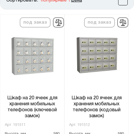
Сортировать:
популярные
цена
Цена:
от
до
под заказ
под заказ
Высота, мм:
от
до
Ширина, мм:
от
до
Глубина, мм:
от
до
Шкаф на 20 ячеек для
Шкаф на 20 ячеек для
хранения мобильных
хранения мобильных
телефонов (ключевой
телефонов (кодовый
Количество дверей:
замок)
замок)
10
Арт.
191511
Арт.
191512
20