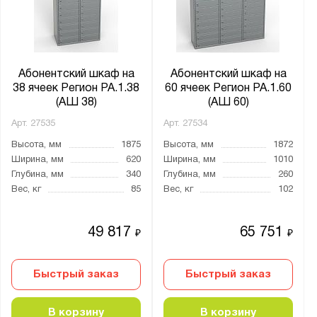
от
до
Нагрузка на полку, кг:
от
до
Абонентский шкаф на
Абонентский шкаф на
38 ячеек Регион РА.1.38
60 ячеек Регион РА.1.60
(АШ 38)
(АШ 60)
Толщина:
Арт.
27535
Арт.
27534
от
до
Высота, мм
1875
Высота, мм
1872
Ширина, мм
620
Ширина, мм
1010
Глубина, мм
340
Глубина, мм
260
Цвет:
Вес, кг
85
Вес, кг
102
Агатовый серый (RAL 7038)
Светло-серый (RAL 7035)
49 817
65 751
₽
₽
Серый металлик (RAL 9006)
Быстрый заказ
Быстрый заказ
Формат документов:
A5
В корзину
В корзину