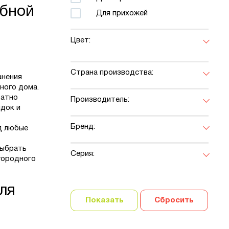
обной
Для прихожей
Цвет:
Страна производства:
анения
ного дома.
ратно
Производитель:
ядок и
Бренд:
д любые
выбрать
Серия:
городного
ля
Показать
Сбросить