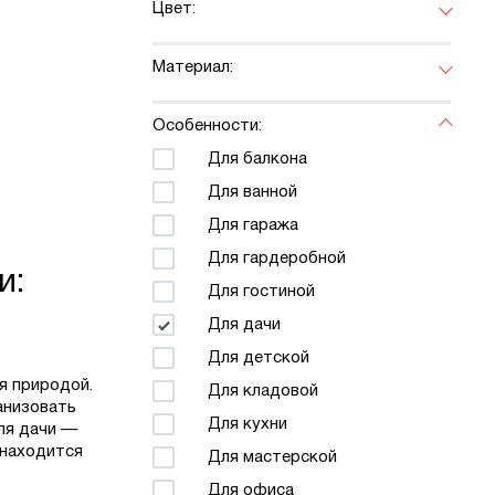
Цвет:
Материал:
Особенности:
Для балкона
Для ванной
Для гаража
Для гардеробной
и:
Для гостиной
Для дачи
Для детской
я природой.
Для кладовой
анизовать
Для кухни
ля дачи —
 находится
Для мастерской
Для офиса