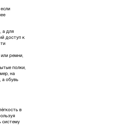
 если
лее
 а для
ий доступ к
сти
 или ремни,
ытые полки,
мер, на
 а обувь
лёгкость в
пользуя
ь систему