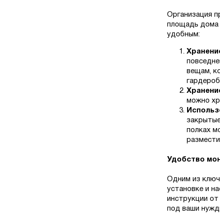
Организация п
площадь дома 
удобным:
Хранени
повседне
вещам, к
гардероб
Хранени
можно хр
Использ
закрытые
полках м
размести
Удобство мон
Одним из ключ
установке и н
инструкции от
под ваши нужд