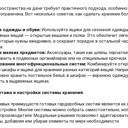
ространства на даче требует практичного подхода, особенно
ограничена. Вот несколько советов, как сделать хранение бо
е одежды и обуви:
Используйте ящики для сезонной одежды,
вных вещей — открытые вешалки и полки. Это обеспечит лёгк
оторые нужны ежедневно, и сохранит порядок в остальной ча
а.
е мелких предметов:
Аксессуары, такие как шляпы, перчатки
анить в подвесных органайзерах или на специальных крючках.
ование многофункциональных систем:
Комбинируйте откр
 шкафы и ящики для хранения разных категорий вещей. Напри
ожно хранить постельное бельё, в шкафах — верхнюю одежду,
ть в выдвижных ящиках.
тажа и настройки системы хранения
евых преимуществ готовых гардеробных систем является их 
астройке. Многие системы можно собрать самостоятельно, ис
 производителя. Модульные решения позволяют адаптироват
ы, добавляя или убирая элементы по мере необходимости.