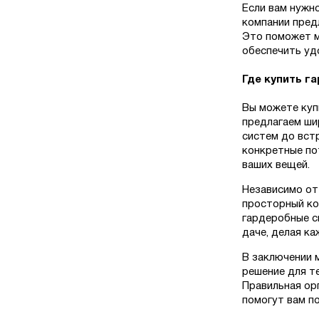
Если вам нужн
компании пред
Это поможет м
обеспечить уд
Где купить г
Вы можете куп
предлагаем ши
систем до вст
конкретные по
ваших вещей.
Независимо от
просторный ко
гардеробные с
даче, делая к
В заключении 
решение для т
Правильная ор
помогут вам п