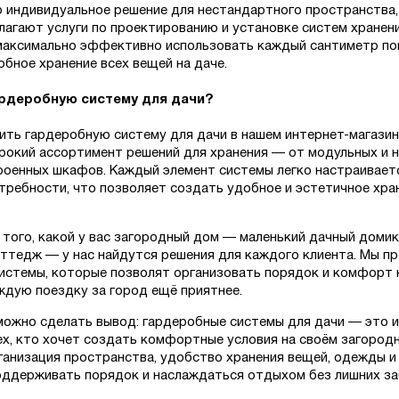
о индивидуальное решение для нестандартного пространства,
лагают услуги по проектированию и установке систем хранени
аксимально эффективно использовать каждый сантиметр по
обное хранение всех вещей на даче.
ардеробную систему для дачи?
ить гардеробную систему для дачи в нашем интернет-магазин
рокий ассортимент решений для хранения — от модульных и 
роенных шкафов. Каждый элемент системы легко настраивает
требности, что позволяет создать удобное и эстетичное хра
 того, какой у вас загородный дом — маленький дачный домик
ттедж — у нас найдутся решения для каждого клиента. Мы п
истемы, которые позволят организовать порядок и комфорт 
аждую поездку за город ещё приятнее.
можно сделать вывод: гардеробные системы для дачи — это 
ех, кто хочет создать комфортные условия на своём загородн
ганизация пространства, удобство хранения вещей, одежды и
оддерживать порядок и наслаждаться отдыхом без лишних за