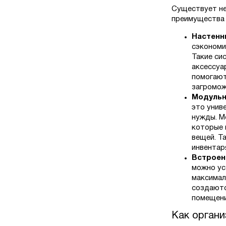
Существует не
преимущества 
Настенн
сэкономи
Такие си
аксессуа
помогают
загромож
Модульн
это унив
нужды. М
которые 
вещей. Т
инвентаря
Встроен
можно ус
максимал
создаютс
помещени
Как органи