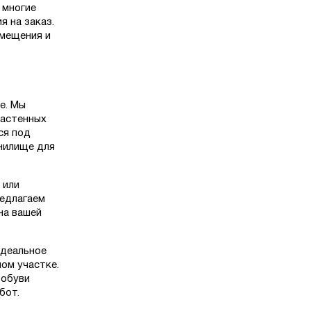
 многие
я на заказ.
мещения и
е. Мы
настенных
ся под
нилище для
 или
редлагаем
на вашей
идеальное
ом участке.
 обуви
бот.