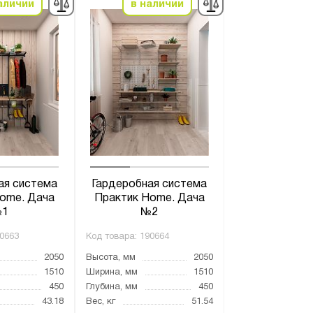
аличии
в наличии
ая система
Гардеробная система
ome. Дача
Практик Home. Дача
1
№2
0663
Код товара:
190664
2050
Высота, мм
2050
1510
Ширина, мм
1510
450
Глубина, мм
450
43.18
Вес, кг
51.54