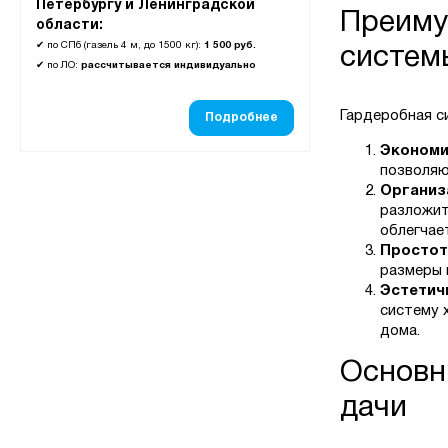
Петербургу и Ленинградской
Преиму
области:
✔
по СПб (газель 4 м, до 1500 кг):
1 500 руб.
систем
✔
по ЛО:
рассчитывается индивидуально
Гардеробная с
Подробнее
Экономи
позволяю
Организ
разложит
облегчае
Простот
размеры 
Эстетичн
систему 
дома.
Основн
дачи