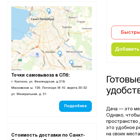
Быстры
Добавить 
Точки самовывоза в СПб:
Готовы
г. Колпино, ул. Финляндская, д.31Б
Московское ш. 139, Логопарк М-10, ворота 30-32
удобст
ул. Минеральная, д. 31
Подробнее
Дача — это ме
Однако, чтобы
пространство 
это удобное р
на своих места
Стоимость доставки по Санкт-