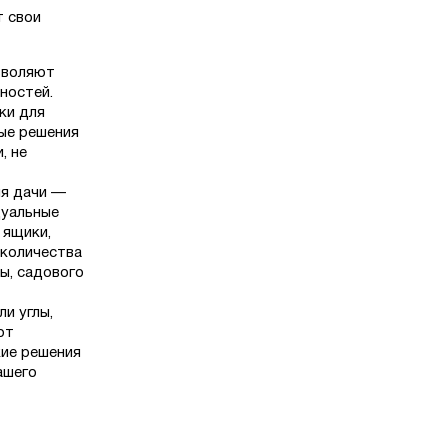
т свои
зволяют
ностей.
ки для
ые решения
, не
ля дачи —
дуальные
 ящики,
 количества
ы, садового
и углы,
ют
ие решения
ашего