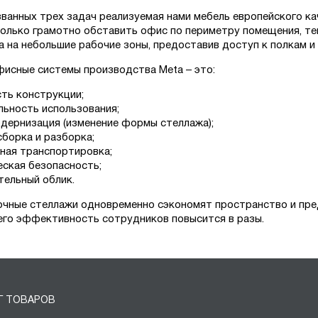
ванных трех задач реализуемая нами мебель европейского ка
только грамотно обставить офис по периметру помещения, те
 на небольшие рабочие зоны, предоставив доступ к полкам и
исные системы производства Meta – это:
ть конструкции;
льность использования;
одернизация (изменение формы стеллажа);
сборка и разборка;
ная транспортировка;
еская безопасность;
тельный облик.
очные стеллажи одновременно сэкономят пространство и пре
его эффективность сотрудников повысится в разы.
Г ТОВАРОВ