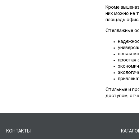
Кроме вышеназ
них можно не 
площадь офиса
Стеллажные оф
надежнос
универса
легкая м
простая 
экономич
экологич
привлека
Стильные и пр
доступом, отч
КОНТАКТЫ
КАТАЛО