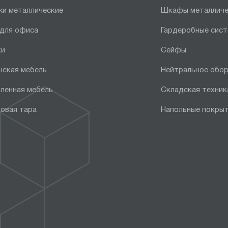
и металлические
Шкафы металличе
 для офиса
Гардеробные сис
ки
Сейфы
нская мебель
Нейтральное обо
ленная мебель
Складская техник
овая тара
Напольные покры