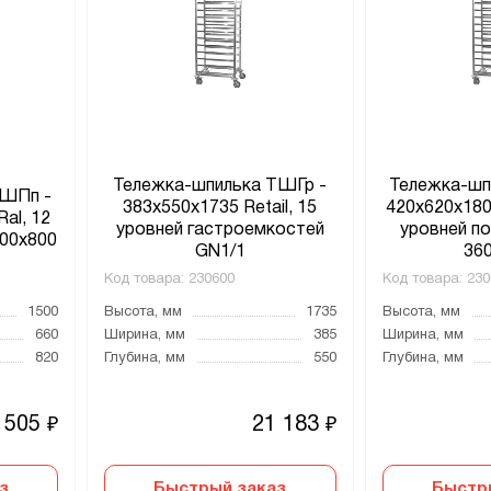
Тележка-шпилька ТШГр -
Тележка-шп
ТШПп -
383x550x1735 Retail, 15
420x620x1800
Ral, 12
уровней гастроемкостей
уровней п
600x800
GN1/1
36
Код товара:
230600
Код товара:
230
1500
Высота, мм
1735
Высота, мм
660
Ширина, мм
385
Ширина, мм
820
Глубина, мм
550
Глубина, мм
 505
21 183
₽
₽
з
Быстрый заказ
Быстр