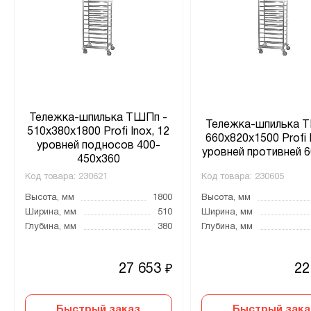
Тележка-шпилька ТШПп -
Тележка-шпилька 
510x380x1800 Profi Inox, 12
660x820x1500 Profi 
уровней подносов 400-
уровней противней 
450x360
Код товара:
230621
Код товара:
230605
Высота, мм
1800
Высота, мм
Ширина, мм
510
Ширина, мм
Глубина, мм
380
Глубина, мм
27 653
22
₽
Быстрый заказ
Быстрый зака