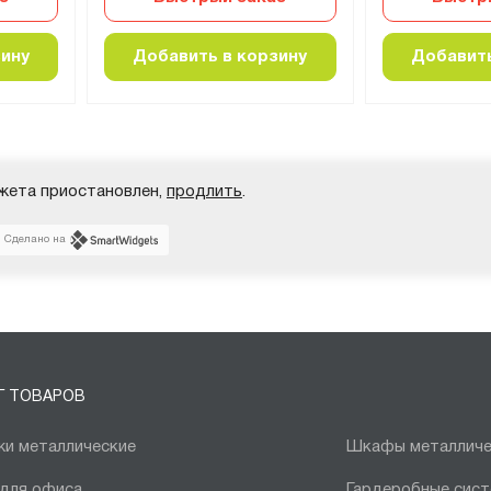
зину
Добавить в корзину
Добавить
жета приостановлен,
продлить
.
Сделано на
Г ТОВАРОВ
и металлические
Шкафы металличе
 для офиса
Гардеробные сис