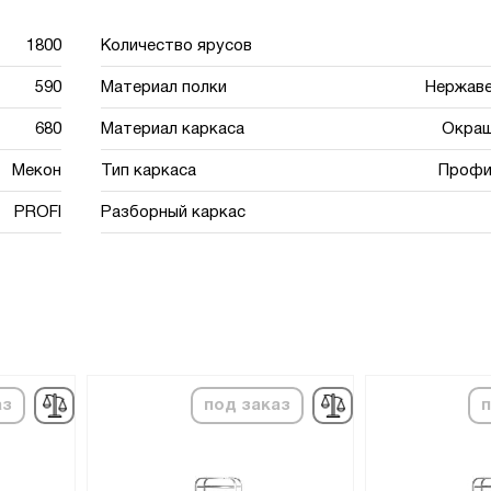
1800
Количество ярусов
590
Материал полки
Нержав
680
Материал каркаса
Окраш
Мекон
Тип каркаса
Профи
PROFI
Разборный каркас
аз
под заказ
п