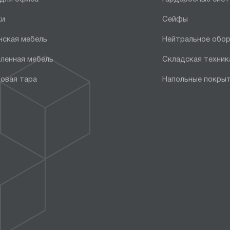
ки
Сейфы
нская мебель
Нейтральное обо
ленная мебель
Складская техник
овая тара
Напольные покры